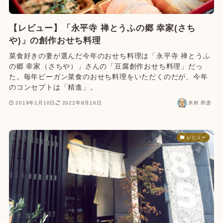
【レビュー】「永平寺 禅とうふの郷 幸家(さち
や)」の創作おせち料理
菜食好きの妻が選んだ今年のおせち料理は「永平寺 禅とうふ
の郷 幸家（さちや）」さんの「豆腐創作おせち料理」だっ
た。毎年ビーガン菜食のおせち料理をいただくのだが、今年
のコンセプトは「精進」。
2019年1月10日
2022年8月16日
木村 邦彦
レビュー