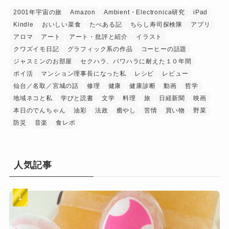
2001年宇宙の旅
Amazon
Ambient・Electronica研究
iPad
Kindle
おいしい菜食
たべある記
ちらし寿司探検隊
アプリ
アロマ
アート
アート・批評と紹介
イラスト
クワズイモ日記
グラフィック系の作品
コーヒーの話題
ジャスミンのお部屋
セクハラ、パワハラに耐えた１０年間
ポイ活
マンション理事長になった私
レシピ
レビュー
仙台／名取／宮城の話
修理
健康
健康診断
動画
哲学
地域ネコと私
学びと読書
文学
料理
旅
日経新聞
映画
本日のでんちゃん
油彩
法政
癒やし
苦情
買い物
野菜
防災
音楽
食レポ
人気記事