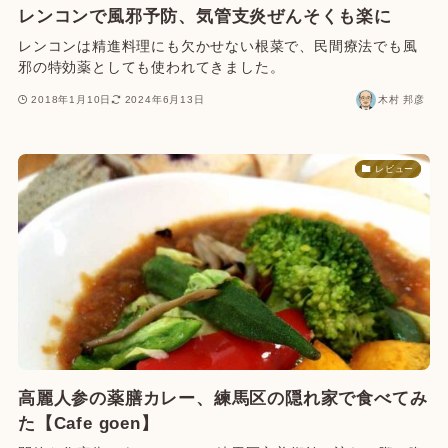
レンコンで風邪予防、気管支炎ぜんそくも楽に
レンコンは精進料理にも欠かせない根菜で、民間療法でも風
邪の特効薬としても使われてきました。
2018年1月10日
2024年6月13日
木村 邦彦
レビュー
高麗人参の薬膳カレー、練馬区の隠れ家で食べてみ
た【Cafe goen】