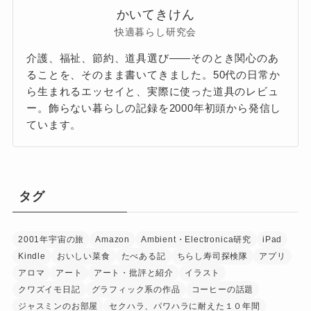
かいてきけん
快適暮らし研究会
介護、福祉、節約、道具選び——そのとき関心のあ
ることを、そのまま書いてきました。50代の日常か
ら生まれるエッセイと、実際に使った道具のレビュ
ー。飾らない暮らしの記録を2000年初頭から発信し
ています。
タグ
2001年宇宙の旅
Amazon
Ambient・Electronica研究
iPad
Kindle
おいしい菜食
たべある記
ちらし寿司探検隊
アプリ
アロマ
アート
アート・批評と紹介
イラスト
クワズイモ日記
グラフィック系の作品
コーヒーの話題
ジャスミンのお部屋
セクハラ、パワハラに耐えた１０年間