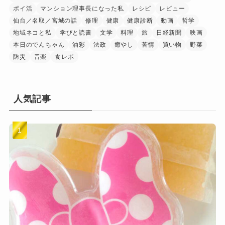
ポイ活
マンション理事長になった私
レシピ
レビュー
仙台／名取／宮城の話
修理
健康
健康診断
動画
哲学
地域ネコと私
学びと読書
文学
料理
旅
日経新聞
映画
本日のでんちゃん
油彩
法政
癒やし
苦情
買い物
野菜
防災
音楽
食レポ
人気記事