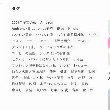
タグ
2001年宇宙の旅
Amazon
Ambient・Electronica研究
iPad
Kindle
おいしい菜食
たべある記
ちらし寿司探検隊
アプリ
アロマ
アート
アート・批評と紹介
イラスト
クワズイモ日記
グラフィック系の作品
コーヒーの話題
ジャスミンのお部屋
セクハラ、パワハラに耐えた１０年間
ポイ活
マンション理事長になった私
レシピ
レビュー
仙台／名取／宮城の話
修理
健康
健康診断
動画
哲学
地域ネコと私
学びと読書
文学
料理
旅
日経新聞
映画
本日のでんちゃん
油彩
法政
癒やし
苦情
買い物
野菜
防災
音楽
食レポ