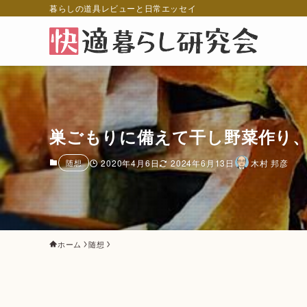
暮らしの道具レビューと日常エッセイ
巣ごもりに備えて干し野菜作り
随想
2020年4月6日
2024年6月13日
木村 邦彦
ホーム
随想