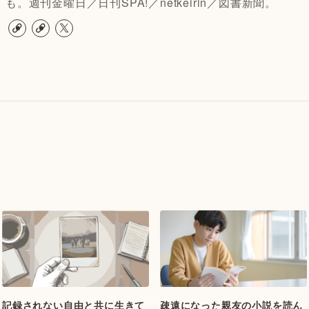
も。週刊金曜日／日刊SPA!／netkeirin／図書新聞。
記録されない自由と共に生きて
疎遠になった親友の小説を読ん