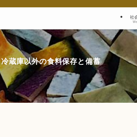
社
We
、冷蔵庫以外の食料保存と備蓄