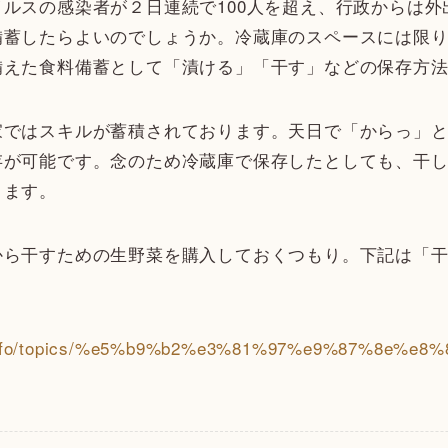
ルスの感染者が２日連続で100人を超え、行政からは
備蓄したらよいのでしょうか。冷蔵庫のスペースには限
備えた食料備蓄として「漬ける」「干す」などの保存方
家ではスキルが蓄積されております。天日で「からっ」
存が可能です。念のため冷蔵庫で保存したとしても、干
きます。
から干すための生野菜を購入しておくつもり。下記は「
ab.info/topics/%e5%b9%b2%e3%81%97%e9%87%8e%e8%