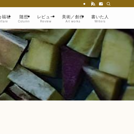
会福祉
随想
レビュー
美術／創作
書いた人
lfare
Column
Review
Art works
Writers