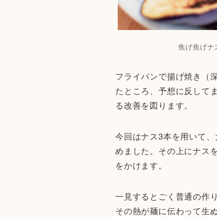
焦げ焦げナ
フライパンで揚げ焼き（深
たところ、予想に反して
る改善を図ります。
今回はナス3本を用いて
めました。その上にナス
をかけます。
一見するとごく普通の作
その熱が麺に伝わって生