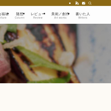
会福祉
随想
レビュー
美術／創作
書いた人
lfare
Column
Review
Art works
Writers