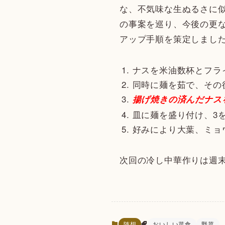
な、不気味な生ぬるさに
の事案を巡り、今後の更
アップ手順を策定しまし
ナスを米油数杯とフラ
同時に麺を茹で、その
揚げ焼きの済んだナス
皿に麺を盛り付け、3
好みにより大葉、ミョ
次回の冷し中華作りは週
随想
おいしい菜食
野菜