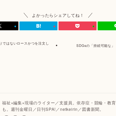
よかったらシェアしてね！
りではないロースかつを注文し
SDGsの「持続可能な」（
福祉×編集×現場のライター／支援員。依存症・競輪・教育
も。週刊金曜日／日刊SPA!／netkeirin／図書新聞。