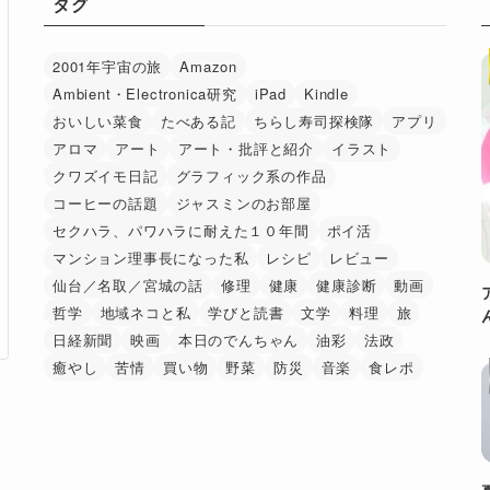
タグ
2001年宇宙の旅
Amazon
Ambient・Electronica研究
iPad
Kindle
おいしい菜食
たべある記
ちらし寿司探検隊
アプリ
アロマ
アート
アート・批評と紹介
イラスト
クワズイモ日記
グラフィック系の作品
コーヒーの話題
ジャスミンのお部屋
セクハラ、パワハラに耐えた１０年間
ポイ活
マンション理事長になった私
レシピ
レビュー
仙台／名取／宮城の話
修理
健康
健康診断
動画
哲学
地域ネコと私
学びと読書
文学
料理
旅
日経新聞
映画
本日のでんちゃん
油彩
法政
癒やし
苦情
買い物
野菜
防災
音楽
食レポ