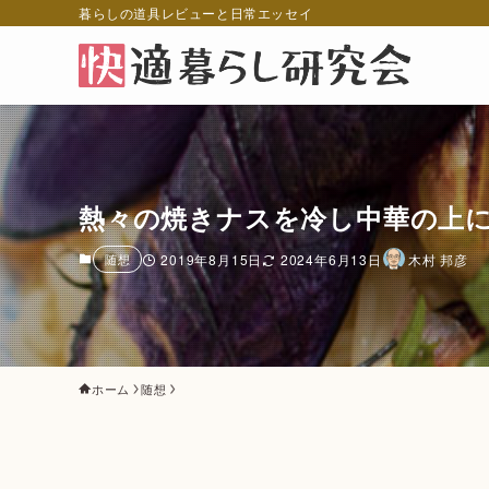
暮らしの道具レビューと日常エッセイ
熱々の焼きナスを冷し中華の上
随想
2019年8月15日
2024年6月13日
木村 邦彦
ホーム
随想