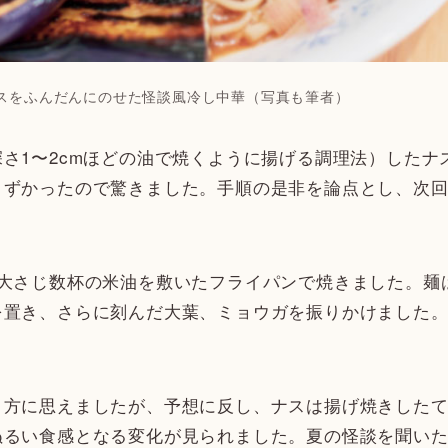
スをふんだんにのせた怪談風冷し中華（写真も筆者）
さ1〜2cmほどの油で焼くように揚げる調理法）したナ
まずかったので驚きました。手順の是非を論点とし、次
、大さじ数杯の米油を敷いたフライパンで焼きました。麺
を置き、さらに刻んだ大葉、ミョウガを振りかけました
り方に思えましたが、予想に反し、ナスは揚げ焼きした
ぬるい食感となる変化が見られました。夏の怪談を聞い