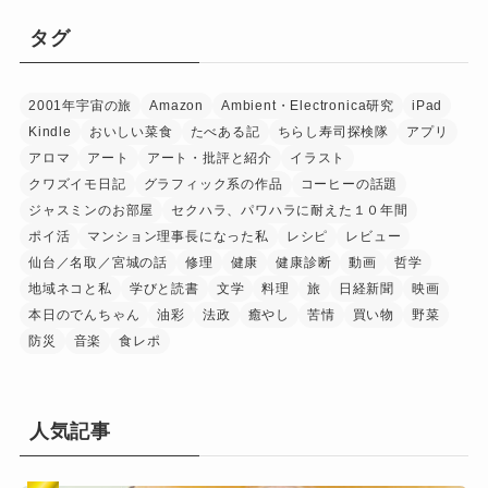
タグ
2001年宇宙の旅
Amazon
Ambient・Electronica研究
iPad
Kindle
おいしい菜食
たべある記
ちらし寿司探検隊
アプリ
アロマ
アート
アート・批評と紹介
イラスト
クワズイモ日記
グラフィック系の作品
コーヒーの話題
ジャスミンのお部屋
セクハラ、パワハラに耐えた１０年間
ポイ活
マンション理事長になった私
レシピ
レビュー
仙台／名取／宮城の話
修理
健康
健康診断
動画
哲学
地域ネコと私
学びと読書
文学
料理
旅
日経新聞
映画
本日のでんちゃん
油彩
法政
癒やし
苦情
買い物
野菜
防災
音楽
食レポ
人気記事