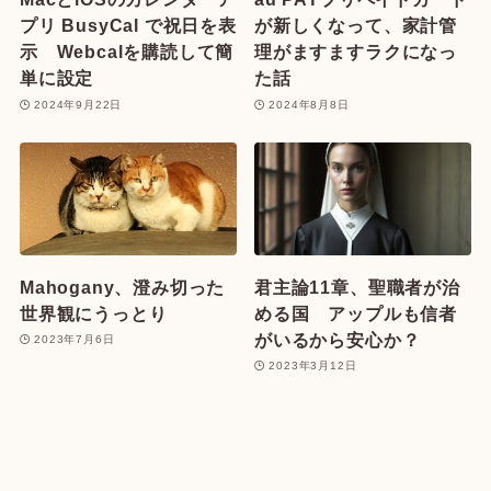
プリ BusyCal で祝日を表
が新しくなって、家計管
示 Webcalを購読して簡
理がますますラクになっ
単に設定
た話
2024年9月22日
2024年8月8日
Mahogany、澄み切った
君主論11章、聖職者が治
世界観にうっとり
める国 アップルも信者
がいるから安心か？
2023年7月6日
2023年3月12日