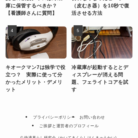
庫に保管するべきか？
（皮むき器）を10秒で復
【看護師さんに質問】
活させる方法
キオークマン7は独学で役
冷蔵庫が起動するととデ
立つ？ 実際に使って分
ィスプレーが消える問
かったメリット・デメリ
題、フェライトコアを試
ット
す
プライバシーポリシー
お問い合わせ
ご挨拶と運営者のプロフィール
©
快適暮らし研究会（かいてきくらしけんきゅうかい).