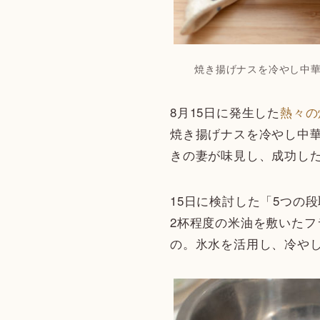
焼き揚げナスを冷やし中
8月15日に発生した
熱々の
焼き揚げナスを冷やし中
きの妻が味見し、成功し
15日に検討した「5つの
2杯程度の米油を敷いた
の。氷水を活用し、冷や