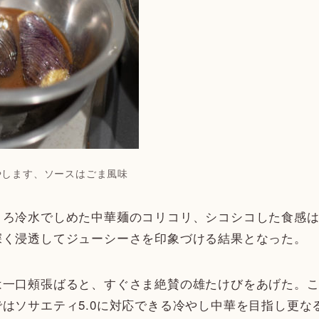
やします、ソースはごま風味
ころ冷水でしめた中華麺のコリコリ、シコシコした食感
深く浸透してジューシーさを印象づける結果となった。
は一口頰張ばると、すぐさま絶賛の雄たけびをあげた。
はソサエティ5.0に対応できる冷やし中華を目指し更な