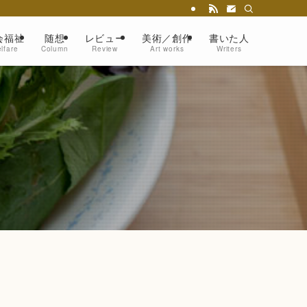
会福祉
随想
レビュー
美術／創作
書いた人
lfare
Column
Review
Art works
Writers