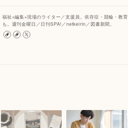
福祉×編集×現場のライター／支援員。依存症・競輪・教育
も。週刊金曜日／日刊SPA!／netkeirin／図書新聞。