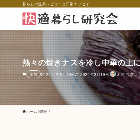
暮らしの道具レビューと日常エッセイ
熱々の焼きナスを冷し中華の上
随想
2019年8月19日
2026年2月19日
木村 邦彦
ホーム
随想