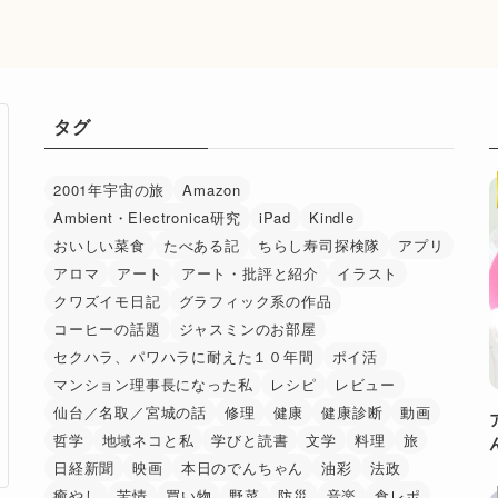
タグ
2001年宇宙の旅
Amazon
Ambient・Electronica研究
iPad
Kindle
おいしい菜食
たべある記
ちらし寿司探検隊
アプリ
アロマ
アート
アート・批評と紹介
イラスト
クワズイモ日記
グラフィック系の作品
コーヒーの話題
ジャスミンのお部屋
セクハラ、パワハラに耐えた１０年間
ポイ活
マンション理事長になった私
レシピ
レビュー
仙台／名取／宮城の話
修理
健康
健康診断
動画
哲学
地域ネコと私
学びと読書
文学
料理
旅
日経新聞
映画
本日のでんちゃん
油彩
法政
癒やし
苦情
買い物
野菜
防災
音楽
食レポ