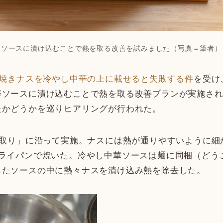
華ソースに漬け込むことで熱を取る改善を試みました（写真＝筆者）
焼きナスを冷やし中華の上に載せると失敗する件
を受け
華ソースに漬け込むことで熱を取る改善プランが実施さ
たかどうかを巡りヒアリングが行われた。
段取り」に沿って実施。ナスには熱が通りやすいように
フライパンで焼いた。冷やし中華ソースは麺に同梱（どう
したソースの中に熱々ナスを漬け込み熱を除去した。