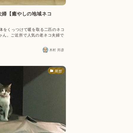
夫婦【癒やしの地域ネコ
、体をくっつけて暖を取る二匹のネコ
ゃん。ご近所で人気の老ネコ夫婦で
木村 邦彦
随想