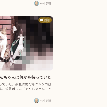
木村 邦彦
随想
でんちゃんは何かを待っていた
っていた。茶色の友だちニャンコは
る。道路越しに「でんちゃーん」と
木村 邦彦