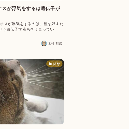
】オスが浮気をするは遺伝子が
「オスが浮気をするのは、種を残すた
いう遺伝子学者もそう言ってい
木村 邦彦
随想