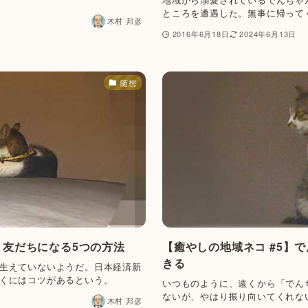
ところを遭遇した。無事に帰って
木村 邦彦
2016年6月18日
2024年6月13日
随想
と友だちになる5つの方法
【癒やしの地域ネコ #5】
きる
生えていないようだ。日本経済新
くにはコツがあるという。
いつものように、遠くから「でん
ないが、やはり振り向いてくれな
木村 邦彦