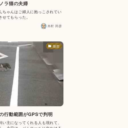
元ノラ猫の夫婦
んちゃんはご婦人に抱っこされてい
させてもらった。
木村 邦彦
随想
猫の行動範囲がGPSで判明
飼い主になってくれる人も現れて、
ん。今日は、パトロールに出かける