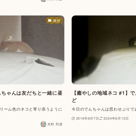
随想
んちゃんは友だちと一緒に昼
【癒やしの地域ネコ #1】
ど
リーム色のネコと寄り添うように
今日のでんちゃんは思わせぶりで
2016年6月7日
2024年6月13日
木村 邦彦