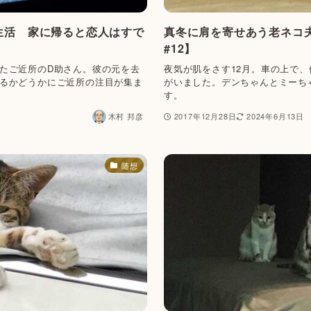
生活 家に帰ると恋人はすで
真冬に肩を寄せあう老ネコ
#12】
たご近所のD助さん。彼の元を去
夜気が肌をさす12月。車の上で
るかどうかにご近所の注目が集ま
がいました。デンちゃんとミーち
す。
木村 邦彦
2017年12月28日
2024年6月13日
随想