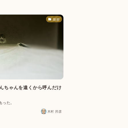
随想
でんちゃんを遠くから呼んだけ
あった。
木村 邦彦