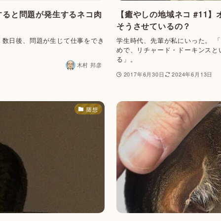
にすると問題が発生するネコ肉
【癒やしの地域ネコ #11
そうさせているの？
。数日後、問題が生じて仕事をでき
学生時代、先輩が私にいった。 
めで、リチャード・ドーキンスと
る」。
木村 邦彦
2017年6月30日
2024年6月13日
随想