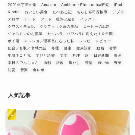
2001年宇宙の旅
Amazon
Ambient・Electronica研究
iPad
Kindle
おいしい菜食
たべある記
ちらし寿司探検隊
アプリ
アロマ
アート
アート・批評と紹介
イラスト
クワズイモ日記
グラフィック系の作品
コーヒーの話題
ジャスミンのお部屋
セクハラ、パワハラに耐えた１０年間
ポイ活
マンション理事長になった私
レシピ
レビュー
仙台／名取／宮城の話
修理
健康
健康診断
動画
哲学
地域ネコと私
学びと読書
文学
料理
旅
日経新聞
映画
本日のでんちゃん
油彩
法政
癒やし
苦情
買い物
野菜
防災
音楽
食レポ
人気記事