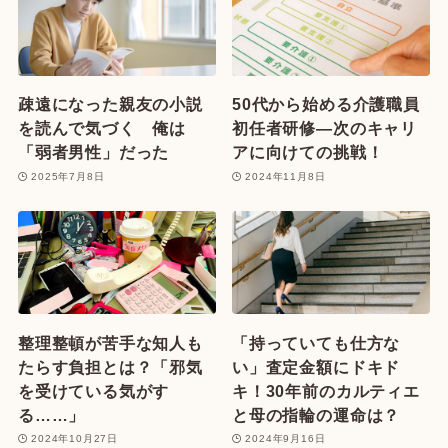
疎遠になった親友の小説
50代から始める介護職員
を読んで気づく 俺は
初任者研修—次のキャリ
「弱者男性」だった
アに向けての挑戦！
2025年7月8日
2024年11月8日
整理整頓が苦手な知人も
「持っていても仕方な
たらす負担とは？「邪気
い」査定金額にドキド
を受けている気がす
キ！30年前のカルティエ
る……」
と母の指輪の運命は？
2024年10月27日
2024年9月16日