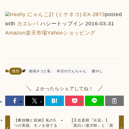
Hashy にゃんこ計 (ミケネコ) EX-2873
posted
with
カエレバ
ハシートップイン 2016-03-31
Amazon
楽天市場
Yahooショッピング
随想
地域ネコと私
本日のでんちゃん
癒やし
よかったらシェアしてね！
【断捨離と収納】私の5
【又吉直樹『火花』】
つの実践、モノを捨てる
「面白い漫才師」と「面