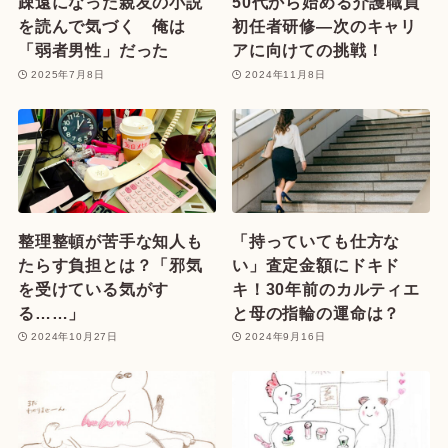
疎遠になった親友の小説
50代から始める介護職員
を読んで気づく 俺は
初任者研修—次のキャリ
「弱者男性」だった
アに向けての挑戦！
2025年7月8日
2024年11月8日
整理整頓が苦手な知人も
「持っていても仕方な
たらす負担とは？「邪気
い」査定金額にドキド
を受けている気がす
キ！30年前のカルティエ
る……」
と母の指輪の運命は？
2024年10月27日
2024年9月16日