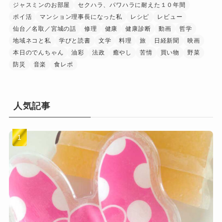
ジャスミンのお部屋
セクハラ、パワハラに耐えた１０年間
ポイ活
マンション理事長になった私
レシピ
レビュー
仙台／名取／宮城の話
修理
健康
健康診断
動画
哲学
地域ネコと私
学びと読書
文学
料理
旅
日経新聞
映画
本日のでんちゃん
油彩
法政
癒やし
苦情
買い物
野菜
防災
音楽
食レポ
人気記事