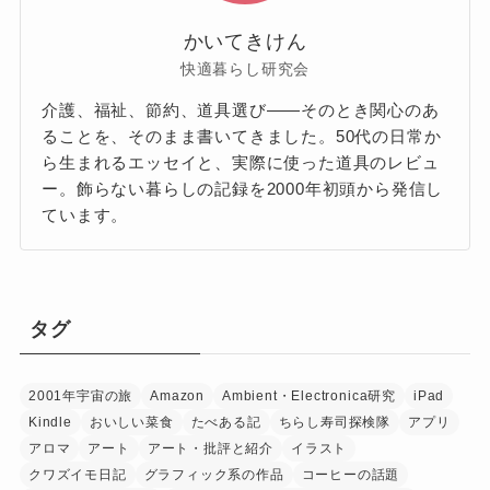
かいてきけん
快適暮らし研究会
介護、福祉、節約、道具選び——そのとき関心のあ
ることを、そのまま書いてきました。50代の日常か
ら生まれるエッセイと、実際に使った道具のレビュ
ー。飾らない暮らしの記録を2000年初頭から発信し
ています。
タグ
2001年宇宙の旅
Amazon
Ambient・Electronica研究
iPad
Kindle
おいしい菜食
たべある記
ちらし寿司探検隊
アプリ
アロマ
アート
アート・批評と紹介
イラスト
クワズイモ日記
グラフィック系の作品
コーヒーの話題