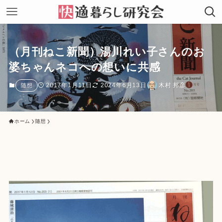
（月刊ねこ新聞）湯川れい子さんのお
婆ちゃんネコへの想いに共感
2017年1月11日
2024年6月13日
木村 邦彦
随想
ホーム
随想