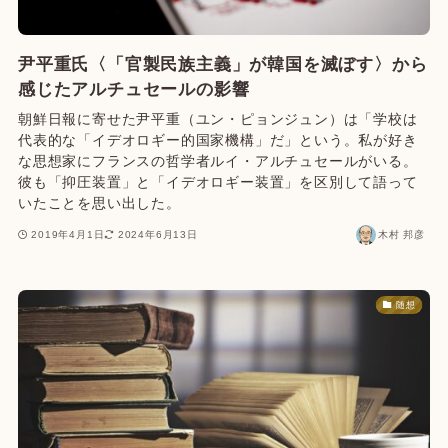
尹平重氏〈「官製民族主義」が韓国を滅ぼす〉から
感じたアルチュセールの影響
朝鮮日報に寄せた尹平重（ユン・ピョンジュン）は「学校は
代表的な「イデオロギー的国家機構」だ」という。私が好き
な思想家にフランスの哲学者ルイ・アルチュセールがいる。
彼も「抑圧装置」と「イデオロギー装置」を区別して語って
いたことを思い出した。
2019年4月1日
2024年6月13日
木村 邦彦
随想