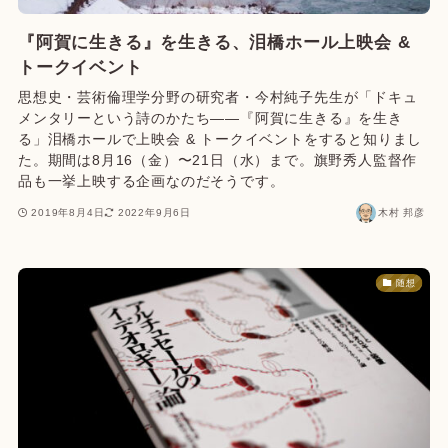
『阿賀に生きる』を生きる、泪橋ホール上映会 &
トークイベント
思想史・芸術倫理学分野の研究者・今村純子先生が「ドキュ
メンタリーという詩のかたち――『阿賀に生きる』を生き
る」泪橋ホールで上映会 & トークイベントをすると知りまし
た。期間は8月16（金）〜21日（水）まで。旗野秀人監督作
品も一挙上映する企画なのだそうです。
2019年8月4日
2022年9月6日
木村 邦彦
随想