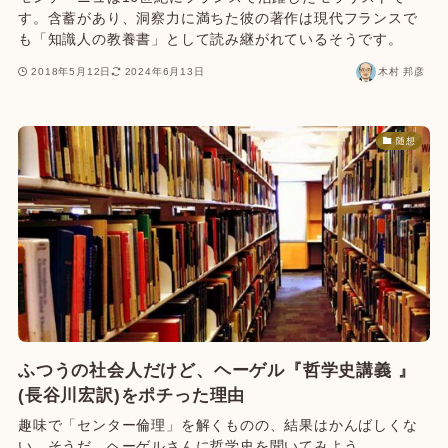
す。含蓄があり、洞察力に満ちた彼の著作は現代フランスで
も「知識人の教養書」として読み継がれているそうです。
2018年5月12日
2024年6月13日
木村 邦彦
随想
ふつうの社会人だけど、ヘーゲル『哲学史講義 』
(長谷川宏訳)をポチった理由
趣味で「センター倫理」を解くものの、結果はかんばしくな
い。そうだ、ヘーゲルさんに哲学史を聞いてみよう。