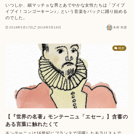
いつしか、細マッチョな男とあでやかな女性たちは「ブイブ
イブイ！コンゴーキーン♪」という音楽をバックに踊り始める
のでした。
2018年5月17日
2018年5月18日
木村 邦彦
随想
【『世界の名著』モンテーニュ「エセー」】含蓄の
ある言葉に触れたくて
モンテーニュは16世紀にフランスで活躍したモラリストで