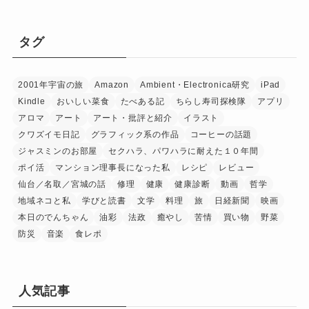
タグ
2001年宇宙の旅
Amazon
Ambient・Electronica研究
iPad
Kindle
おいしい菜食
たべある記
ちらし寿司探検隊
アプリ
アロマ
アート
アート・批評と紹介
イラスト
クワズイモ日記
グラフィック系の作品
コーヒーの話題
ジャスミンのお部屋
セクハラ、パワハラに耐えた１０年間
ポイ活
マンション理事長になった私
レシピ
レビュー
仙台／名取／宮城の話
修理
健康
健康診断
動画
哲学
地域ネコと私
学びと読書
文学
料理
旅
日経新聞
映画
本日のでんちゃん
油彩
法政
癒やし
苦情
買い物
野菜
防災
音楽
食レポ
人気記事