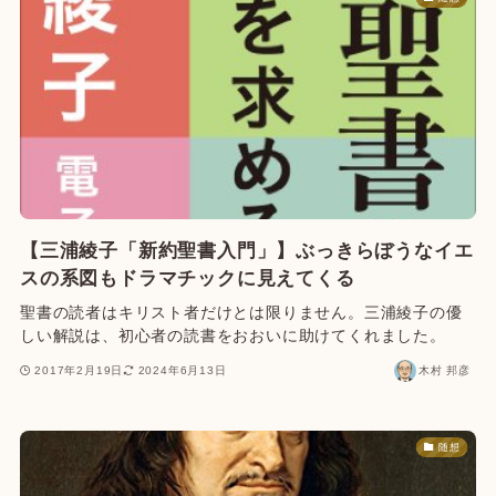
【三浦綾子「新約聖書入門」】ぶっきらぼうなイエ
スの系図もドラマチックに見えてくる
聖書の読者はキリスト者だけとは限りません。三浦綾子の優
しい解説は、初心者の読書をおおいに助けてくれました。
2017年2月19日
2024年6月13日
木村 邦彦
随想