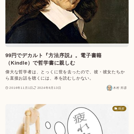
99円でデカルト『方法序説』。電子書籍
（Kindle）で哲学書に親しむ
偉大な哲学者は、とっくに世を去ったので、彼・彼女たちか
ら直接お話を聴くには、本を読むしかない。
2016年11月1日
2024年6月13日
木村 邦彦
随想