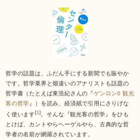
哲学の話題は、ふだん手にする新聞でも賑やか
です。哲学業界と畑違いのアナリストも話題の
哲学書（たとえば東浩紀さんの『
ゲンロン0 観光
客の哲学
』）を読み、経済紙で引用にさりげな
[
1
]
く使います
。そんな『観光客の哲学』をひも
とけば、カントやらヘーゲルやら、古典的な哲
学者の名前が網羅されています。