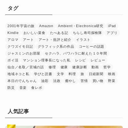
タグ
2001年宇宙の旅
Amazon
Ambient・Electronica研究
iPad
Kindle
おいしい菜食
たべある記
ちらし寿司探検隊
アプリ
アロマ
アート
アート・批評と紹介
イラスト
クワズイモ日記
グラフィック系の作品
コーヒーの話題
ジャスミンのお部屋
セクハラ、パワハラに耐えた１０年間
ポイ活
マンション理事長になった私
レシピ
レビュー
仙台／名取／宮城の話
修理
健康
健康診断
動画
哲学
地域ネコと私
学びと読書
文学
料理
旅
日経新聞
映画
本日のでんちゃん
油彩
法政
癒やし
苦情
買い物
野菜
防災
音楽
食レポ
人気記事