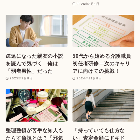
2026年3月1日
疎遠になった親友の小説
50代から始める介護職員
を読んで気づく 俺は
初任者研修—次のキャリ
「弱者男性」だった
アに向けての挑戦！
2025年7月8日
2024年11月8日
整理整頓が苦手な知人も
「持っていても仕方な
たらす負担とは？「邪気
い」査定金額にドキド