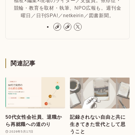
福祉×編集×現場のライター／支援員。依存症・
競輪・教育を取材・執筆、NPO広報も。週刊金
曜日／日刊SPA!／netkeirin／図書新聞。
関連記事
50代女性会社員、退職か
記録されない自由と共に
ら再就職への道のり
生きてきた世代として思
うこと
2026年5月17日