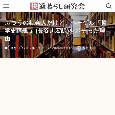
ふつうの社会人だけど、ヘーゲル『哲
学史講義 』(長谷川宏訳)をポチった理
由
2017年7月26日
2024年6月13日
木村 邦彦
随想