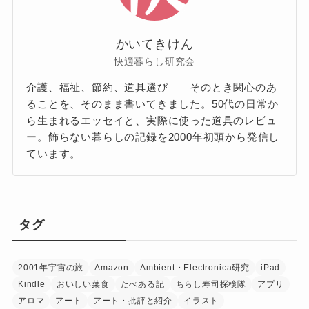
かいてきけん
快適暮らし研究会
介護、福祉、節約、道具選び——そのとき関心のあ
ることを、そのまま書いてきました。50代の日常か
ら生まれるエッセイと、実際に使った道具のレビュ
ー。飾らない暮らしの記録を2000年初頭から発信し
ています。
タグ
2001年宇宙の旅
Amazon
Ambient・Electronica研究
iPad
Kindle
おいしい菜食
たべある記
ちらし寿司探検隊
アプリ
アロマ
アート
アート・批評と紹介
イラスト