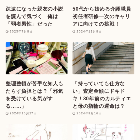
疎遠になった親友の小説
50代から始める介護職員
を読んで気づく 俺は
初任者研修—次のキャリ
「弱者男性」だった
アに向けての挑戦！
2025年7月8日
2024年11月8日
整理整頓が苦手な知人も
「持っていても仕方な
たらす負担とは？「邪気
い」査定金額にドキド
を受けている気がす
キ！30年前のカルティエ
る……」
と母の指輪の運命は？
2024年10月27日
2024年9月16日