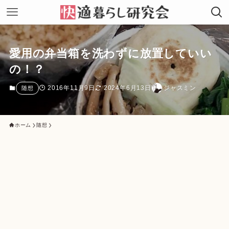
愛用の弁当箱を洗わずに放置していい
の！？
2016年11月9日
2024年6月13日
ジャスミン
随想
ホーム
随想