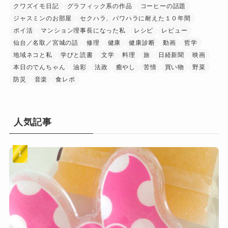
クワズイモ日記
グラフィック系の作品
コーヒーの話題
ジャスミンのお部屋
セクハラ、パワハラに耐えた１０年間
ポイ活
マンション理事長になった私
レシピ
レビュー
仙台／名取／宮城の話
修理
健康
健康診断
動画
哲学
地域ネコと私
学びと読書
文学
料理
旅
日経新聞
映画
本日のでんちゃん
油彩
法政
癒やし
苦情
買い物
野菜
防災
音楽
食レポ
人気記事