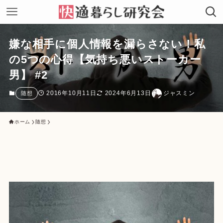
嫌な相手に個人情報を漏らさない！私
の5つの心得【気持ち悪いストーカー
男】 #2
2016年10月11日
2024年6月13日
ジャスミン
随想
ホーム
随想