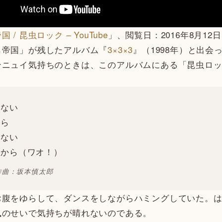
 / 昆虫ロック – YouTube
」、閲覧日：2016年8月12日
ら帝国」が残したアルバム『
3×3×3
』（1998年）と出
ンニュイ気持ちのときは、このアルバムにある「昆虫ロ
しない
から
しない
るから（ワオ！）
作曲：坂本慎太郎
お腹をゆらして、ダンスをしながらハミングしていた。
風のせいで気持ちが晴れないのである。