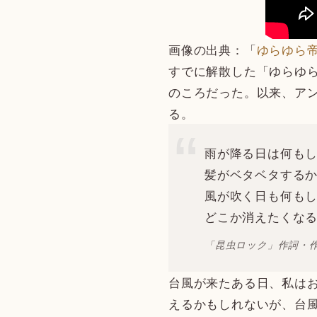
画像の出典：「
ゆらゆら帝国
すでに解散した「ゆらゆ
のころだった。以来、ア
る。
雨が降る日は何も
髪がベタベタする
風が吹く日も何も
どこか消えたくな
「昆虫ロック」作詞・
台風が来たある日、私は
えるかもしれないが、台