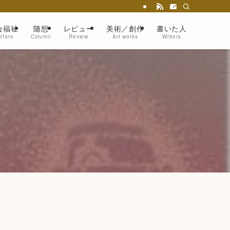
会福祉
随想
レビュー
美術／創作
書いた人
lfare
Column
Review
Art works
Writers