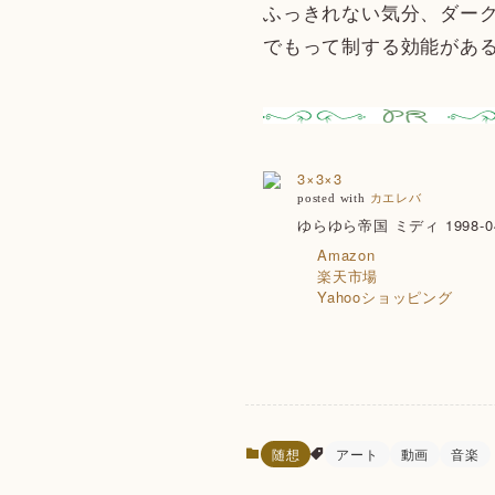
ふっきれない気分、ダー
でもって制する効能があ
3×3×3
posted with
カエレバ
ゆらゆら帝国 ミディ 1998-04
Amazon
楽天市場
Yahooショッピング
随想
アート
動画
音楽