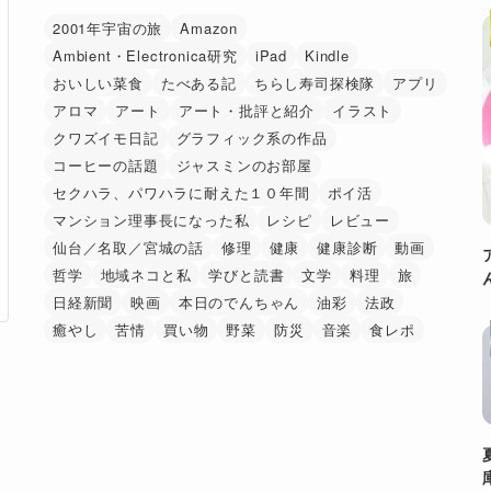
2001年宇宙の旅
Amazon
Ambient・Electronica研究
iPad
Kindle
おいしい菜食
たべある記
ちらし寿司探検隊
アプリ
アロマ
アート
アート・批評と紹介
イラスト
クワズイモ日記
グラフィック系の作品
コーヒーの話題
ジャスミンのお部屋
セクハラ、パワハラに耐えた１０年間
ポイ活
マンション理事長になった私
レシピ
レビュー
仙台／名取／宮城の話
修理
健康
健康診断
動画
哲学
地域ネコと私
学びと読書
文学
料理
旅
日経新聞
映画
本日のでんちゃん
油彩
法政
癒やし
苦情
買い物
野菜
防災
音楽
食レポ