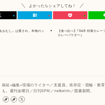
よかったらシェアしてね！
あおむし』は愛され、本物のシ
【食べ比べ】｢S&B 特製カレー
カレーパウダー｣
福祉×編集×現場のライター／支援員。依存症・競輪・教育
も。週刊金曜日／日刊SPA!／netkeirin／図書新聞。