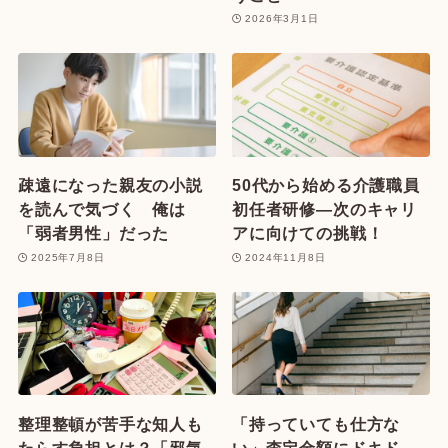
2026年3月1日
疎遠になった親友の小説
50代から始める介護職員
を読んで気づく 俺は
初任者研修—次のキャリ
「弱者男性」だった
アに向けての挑戦！
2025年7月8日
2024年11月8日
整理整頓が苦手な知人も
「持っていても仕方な
たらす負担とは？「邪気
い」査定金額にドキド