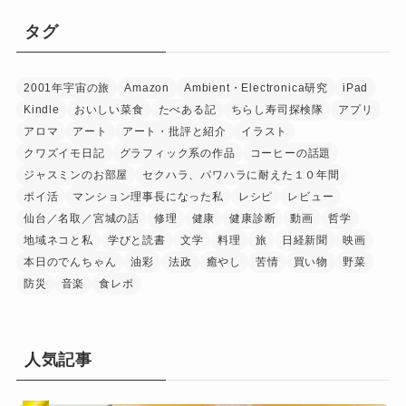
タグ
2001年宇宙の旅
Amazon
Ambient・Electronica研究
iPad
Kindle
おいしい菜食
たべある記
ちらし寿司探検隊
アプリ
アロマ
アート
アート・批評と紹介
イラスト
クワズイモ日記
グラフィック系の作品
コーヒーの話題
ジャスミンのお部屋
セクハラ、パワハラに耐えた１０年間
ポイ活
マンション理事長になった私
レシピ
レビュー
仙台／名取／宮城の話
修理
健康
健康診断
動画
哲学
地域ネコと私
学びと読書
文学
料理
旅
日経新聞
映画
本日のでんちゃん
油彩
法政
癒やし
苦情
買い物
野菜
防災
音楽
食レポ
人気記事