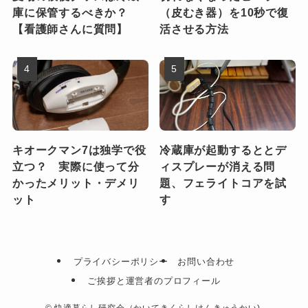
庫に保管するべきか？
（皮むき器）を10秒で復
【看護師さんに質問】
活させる方法
キオークマン7は独学で役
冷蔵庫が起動するととデ
立つ？ 実際に使って分
ィスプレーが消える問
かったメリット・デメリ
題、フェライトコアを試
ット
す
プライバシーポリシー
お問い合わせ
ご挨拶と運営者のプロフィール
©
快適暮らし研究会（かいてきくらしけんきゅうかい).