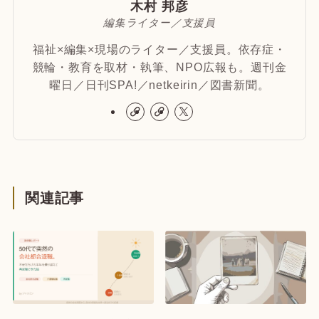
木村 邦彦
編集ライター／支援員
福祉×編集×現場のライター／支援員。依存症・
競輪・教育を取材・執筆、NPO広報も。週刊金
曜日／日刊SPA!／netkeirin／図書新聞。
関連記事