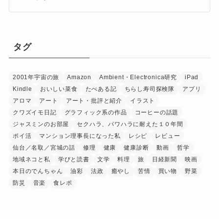
タグ
2001年宇宙の旅
Amazon
Ambient・Electronica研究
iPad
Kindle
おいしい菜食
たべある記
ちらし寿司探検隊
アプリ
アロマ
アート
アート・批評と紹介
イラスト
クワズイモ日記
グラフィック系の作品
コーヒーの話題
ジャスミンのお部屋
セクハラ、パワハラに耐えた１０年間
ポイ活
マンション理事長になった私
レシピ
レビュー
仙台／名取／宮城の話
修理
健康
健康診断
動画
哲学
地域ネコと私
学びと読書
文学
料理
旅
日経新聞
映画
本日のでんちゃん
油彩
法政
癒やし
苦情
買い物
野菜
防災
音楽
食レポ