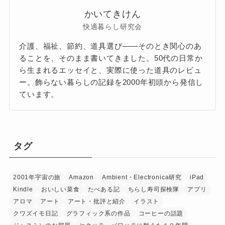
かいてきけん
快適暮らし研究会
介護、福祉、節約、道具選び——そのとき関心のあ
ることを、そのまま書いてきました。50代の日常か
ら生まれるエッセイと、実際に使った道具のレビュ
ー。飾らない暮らしの記録を2000年初頭から発信し
ています。
タグ
2001年宇宙の旅
Amazon
Ambient・Electronica研究
iPad
Kindle
おいしい菜食
たべある記
ちらし寿司探検隊
アプリ
アロマ
アート
アート・批評と紹介
イラスト
クワズイモ日記
グラフィック系の作品
コーヒーの話題