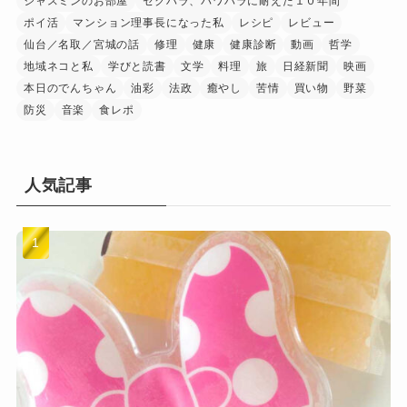
ジャスミンのお部屋
セクハラ、パワハラに耐えた１０年間
ポイ活
マンション理事長になった私
レシピ
レビュー
仙台／名取／宮城の話
修理
健康
健康診断
動画
哲学
地域ネコと私
学びと読書
文学
料理
旅
日経新聞
映画
本日のでんちゃん
油彩
法政
癒やし
苦情
買い物
野菜
防災
音楽
食レポ
人気記事