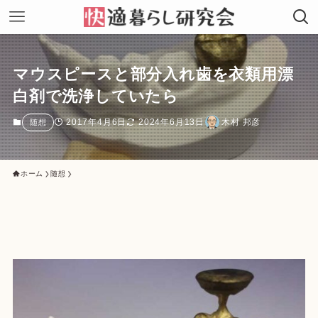
マウスピースと部分入れ歯を衣類用漂
白剤で洗浄していたら
2017年4月6日
2024年6月13日
木村 邦彦
随想
ホーム
随想