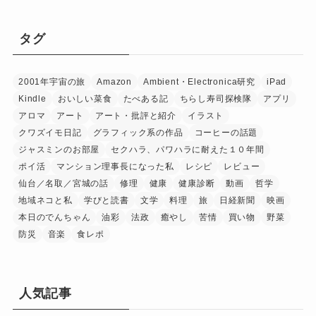
タグ
2001年宇宙の旅
Amazon
Ambient・Electronica研究
iPad
Kindle
おいしい菜食
たべある記
ちらし寿司探検隊
アプリ
アロマ
アート
アート・批評と紹介
イラスト
クワズイモ日記
グラフィック系の作品
コーヒーの話題
ジャスミンのお部屋
セクハラ、パワハラに耐えた１０年間
ポイ活
マンション理事長になった私
レシピ
レビュー
仙台／名取／宮城の話
修理
健康
健康診断
動画
哲学
地域ネコと私
学びと読書
文学
料理
旅
日経新聞
映画
本日のでんちゃん
油彩
法政
癒やし
苦情
買い物
野菜
防災
音楽
食レポ
人気記事