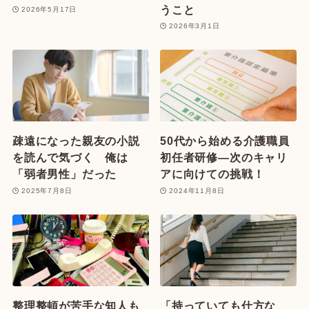
うこと
2026年5月17日
2026年3月1日
疎遠になった親友の小説
50代から始める介護職員
を読んで気づく 俺は
初任者研修—次のキャリ
「弱者男性」だった
アに向けての挑戦！
2025年7月8日
2024年11月8日
整理整頓が苦手な知人も
「持っていても仕方な