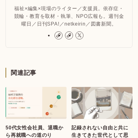
福祉×編集×現場のライター／支援員。依存症・
競輪・教育を取材・執筆、NPO広報も。週刊金
曜日／日刊SPA!／netkeirin／図書新聞。
関連記事
50代女性会社員、退職か
記録されない自由と共に
ら再就職への道のり
生きてきた世代として思