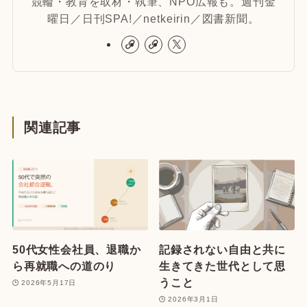
競輪・教育を取材・執筆、NPO広報も。週刊金
曜日／日刊SPA!／netkeirin／図書新聞。
関連記事
50代女性会社員、退職か
記録されない自由と共に
ら再就職への道のり
生きてきた世代として思
うこと
2026年5月17日
2026年3月1日