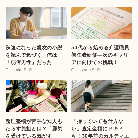
疎遠になった親友の小説
50代から始める介護職員
を読んで気づく 俺は
初任者研修—次のキャリ
「弱者男性」だった
アに向けての挑戦！
2025年7月8日
2024年11月8日
整理整頓が苦手な知人も
「持っていても仕方な
たらす負担とは？「邪気
い」査定金額にドキド
を受けている気がす
キ！30年前のカルティエ