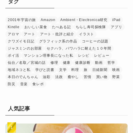
タグ
2001年宇宙の旅
Amazon
Ambient・Electronica研究
iPad
Kindle
おいしい菜食
たべある記
ちらし寿司探検隊
アプリ
アロマ
アート
アート・批評と紹介
イラスト
クワズイモ日記
グラフィック系の作品
コーヒーの話題
ジャスミンのお部屋
セクハラ、パワハラに耐えた１０年間
ポイ活
マンション理事長になった私
レシピ
レビュー
仙台／名取／宮城の話
修理
健康
健康診断
動画
哲学
地域ネコと私
学びと読書
文学
料理
旅
日経新聞
映画
本日のでんちゃん
油彩
法政
癒やし
苦情
買い物
野菜
防災
音楽
食レポ
人気記事