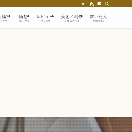
会福祉
随想
レビュー
美術／創作
書いた人
lfare
Column
Review
Art works
Writers