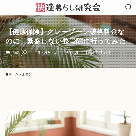
【健康保険】グレーゾーン破格料金な
のに、繁盛しない整骨院に行ってみた
2015年9月6日
2024年6月13日
木村 邦彦
随想
ホーム
随想