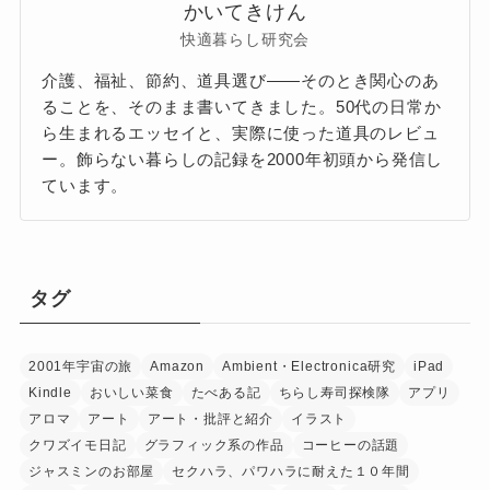
かいてきけん
快適暮らし研究会
介護、福祉、節約、道具選び——そのとき関心のあ
ることを、そのまま書いてきました。50代の日常か
ら生まれるエッセイと、実際に使った道具のレビュ
ー。飾らない暮らしの記録を2000年初頭から発信し
ています。
タグ
2001年宇宙の旅
Amazon
Ambient・Electronica研究
iPad
Kindle
おいしい菜食
たべある記
ちらし寿司探検隊
アプリ
アロマ
アート
アート・批評と紹介
イラスト
クワズイモ日記
グラフィック系の作品
コーヒーの話題
ジャスミンのお部屋
セクハラ、パワハラに耐えた１０年間