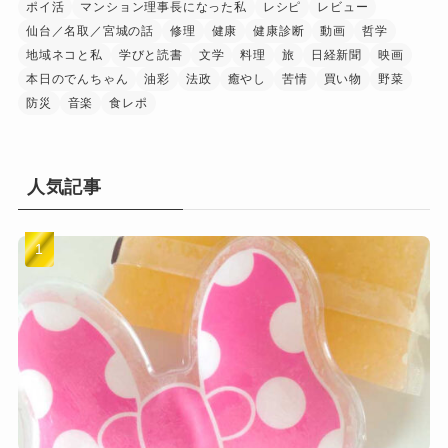
ポイ活
マンション理事長になった私
レシピ
レビュー
仙台／名取／宮城の話
修理
健康
健康診断
動画
哲学
地域ネコと私
学びと読書
文学
料理
旅
日経新聞
映画
本日のでんちゃん
油彩
法政
癒やし
苦情
買い物
野菜
防災
音楽
食レポ
人気記事