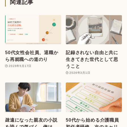
関連記事
50代女性会社員、退職か
記録されない自由と共に
ら再就職への道のり
生きてきた世代として思
うこと
2026年5月17日
2026年3月1日
疎遠になった親友の小説
50代から始める介護職員
を読んで気づく 俺は
初任者研修—次のキャリ