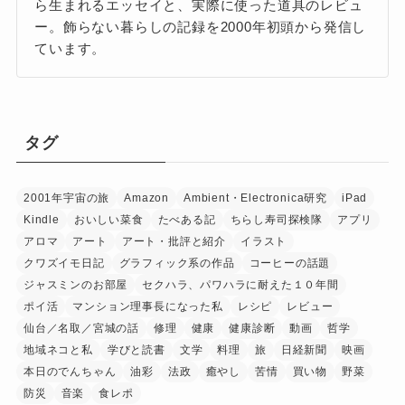
ら生まれるエッセイと、実際に使った道具のレビュ
ー。飾らない暮らしの記録を2000年初頭から発信し
ています。
タグ
2001年宇宙の旅
Amazon
Ambient・Electronica研究
iPad
Kindle
おいしい菜食
たべある記
ちらし寿司探検隊
アプリ
アロマ
アート
アート・批評と紹介
イラスト
クワズイモ日記
グラフィック系の作品
コーヒーの話題
ジャスミンのお部屋
セクハラ、パワハラに耐えた１０年間
ポイ活
マンション理事長になった私
レシピ
レビュー
仙台／名取／宮城の話
修理
健康
健康診断
動画
哲学
地域ネコと私
学びと読書
文学
料理
旅
日経新聞
映画
本日のでんちゃん
油彩
法政
癒やし
苦情
買い物
野菜
防災
音楽
食レポ