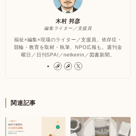
木村 邦彦
編集ライター／支援員
福祉×編集×現場のライター／支援員。依存症・
競輪・教育を取材・執筆、NPO広報も。週刊金
曜日／日刊SPA!／netkeirin／図書新聞。
関連記事