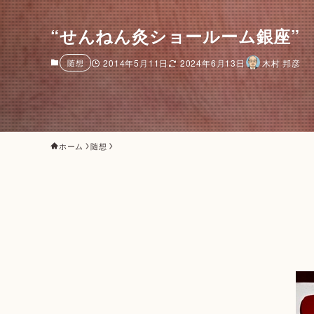
“せんねん灸ショールーム銀座” 
随想
2014年5月11日
2024年6月13日
木村 邦彦
ホーム
随想