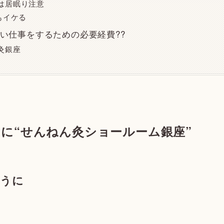
は居眠り注意
もイケる
い仕事をするための必要経費??
灸銀座
に“せんねん灸ショールーム銀座”
ように