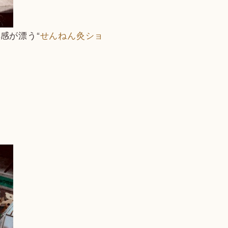
感が漂う“
せんねん灸ショ