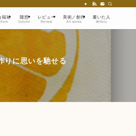
会福祉
随想
レビュー
美術／創作
書いた人
lfare
Column
Review
Art works
Writers
作りに思いを馳せる