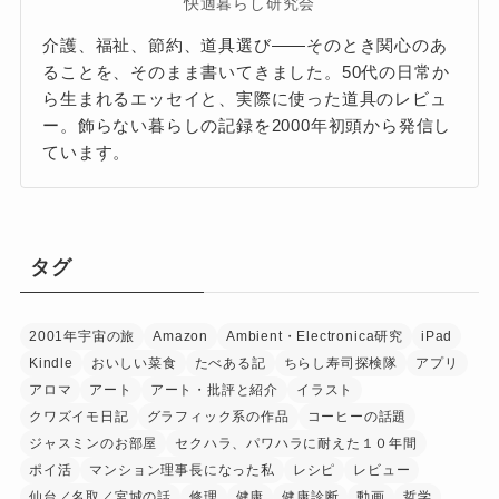
快適暮らし研究会
介護、福祉、節約、道具選び——そのとき関心のあ
ることを、そのまま書いてきました。50代の日常か
ら生まれるエッセイと、実際に使った道具のレビュ
ー。飾らない暮らしの記録を2000年初頭から発信し
ています。
タグ
2001年宇宙の旅
Amazon
Ambient・Electronica研究
iPad
Kindle
おいしい菜食
たべある記
ちらし寿司探検隊
アプリ
アロマ
アート
アート・批評と紹介
イラスト
クワズイモ日記
グラフィック系の作品
コーヒーの話題
ジャスミンのお部屋
セクハラ、パワハラに耐えた１０年間
ポイ活
マンション理事長になった私
レシピ
レビュー
仙台／名取／宮城の話
修理
健康
健康診断
動画
哲学