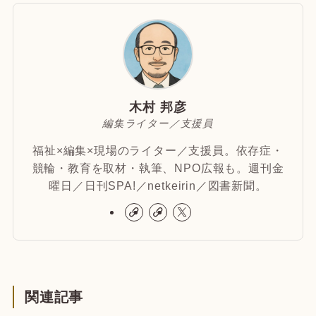
木村 邦彦
編集ライター／支援員
福祉×編集×現場のライター／支援員。依存症・
競輪・教育を取材・執筆、NPO広報も。週刊金
曜日／日刊SPA!／netkeirin／図書新聞。
関連記事