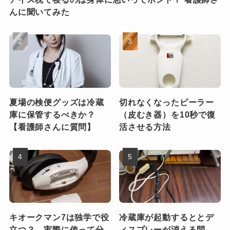
んに聞いてみた
夏場の検便グッズは冷蔵
切れなくなったピーラー
庫に保管するべきか？
（皮むき器）を10秒で復
【看護師さんに質問】
活させる方法
キオークマン7は独学で役
冷蔵庫が起動するととデ
立つ？ 実際に使って分
ィスプレーが消える問