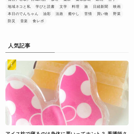
地域ネコと私
学びと読書
文学
料理
旅
日経新聞
映画
本日のでんちゃん
油彩
法政
癒やし
苦情
買い物
野菜
防災
音楽
食レポ
人気記事
アイス枕で寝るのは身体に悪いってホント？ 看護師さ