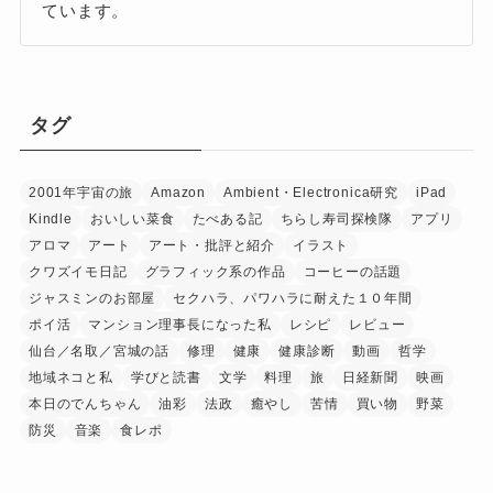
ています。
タグ
2001年宇宙の旅
Amazon
Ambient・Electronica研究
iPad
Kindle
おいしい菜食
たべある記
ちらし寿司探検隊
アプリ
アロマ
アート
アート・批評と紹介
イラスト
クワズイモ日記
グラフィック系の作品
コーヒーの話題
ジャスミンのお部屋
セクハラ、パワハラに耐えた１０年間
ポイ活
マンション理事長になった私
レシピ
レビュー
仙台／名取／宮城の話
修理
健康
健康診断
動画
哲学
地域ネコと私
学びと読書
文学
料理
旅
日経新聞
映画
本日のでんちゃん
油彩
法政
癒やし
苦情
買い物
野菜
防災
音楽
食レポ