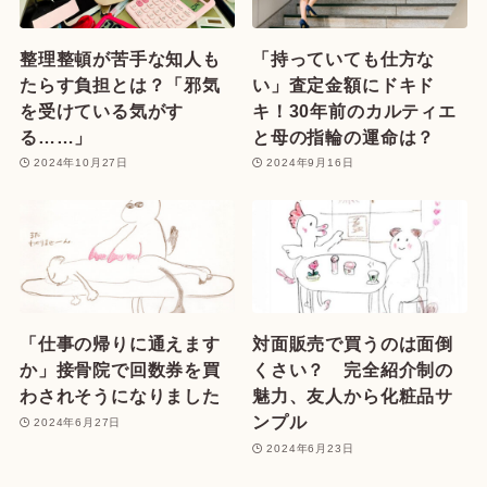
整理整頓が苦手な知人も
「持っていても仕方な
たらす負担とは？「邪気
い」査定金額にドキド
を受けている気がす
キ！30年前のカルティエ
る……」
と母の指輪の運命は？
2024年10月27日
2024年9月16日
「仕事の帰りに通えます
対面販売で買うのは面倒
か」接骨院で回数券を買
くさい？ 完全紹介制の
わされそうになりました
魅力、友人から化粧品サ
ンプル
2024年6月27日
2024年6月23日