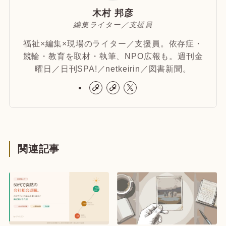
木村 邦彦
編集ライター／支援員
福祉×編集×現場のライター／支援員。依存症・
競輪・教育を取材・執筆、NPO広報も。週刊金
曜日／日刊SPA!／netkeirin／図書新聞。
関連記事