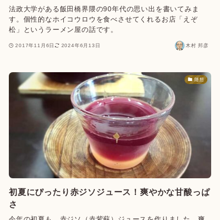
法政大学がある飯田橋界隈の90年代の思い出を書いてみま
す。個性的なホイコウロウを食べさせてくれるお店「えぞ
松」というラーメン屋の話です。
2017年11月6日
2024年6月13日
木村 邦彦
随想
初夏にぴったり赤ジソジュース！爽やかな甘酸っぱ
さ
今年の初夏も、赤ジソ（赤紫蘇）ジュースを作りました。爽