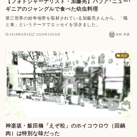
【フォトジャーナリスト・加藤亮】パプア･ニュー･
ギニアのジャングルで食べた幼虫料理
第三世界の紛争地帯を取材されている加藤亮さんから、「職
と食」というテーマでエッセイを頂きました。
2018年9月3日
2026年2月16日
木村 邦彦
随想
神楽坂・飯田橋「えぞ松」のホイコウロウ（回鍋
肉）は特別な味だった