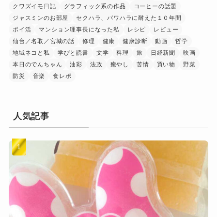
クワズイモ日記
グラフィック系の作品
コーヒーの話題
ジャスミンのお部屋
セクハラ、パワハラに耐えた１０年間
ポイ活
マンション理事長になった私
レシピ
レビュー
仙台／名取／宮城の話
修理
健康
健康診断
動画
哲学
地域ネコと私
学びと読書
文学
料理
旅
日経新聞
映画
本日のでんちゃん
油彩
法政
癒やし
苦情
買い物
野菜
防災
音楽
食レポ
人気記事