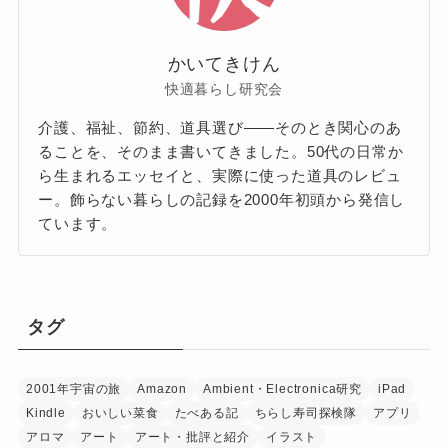
かいてきけん
快適暮らし研究会
介護、福祉、節約、道具選び——そのとき関心のあ
ることを、そのまま書いてきました。50代の日常か
ら生まれるエッセイと、実際に使った道具のレビュ
ー。飾らない暮らしの記録を2000年初頭から発信し
ています。
タグ
2001年宇宙の旅
Amazon
Ambient・Electronica研究
iPad
Kindle
おいしい菜食
たべある記
ちらし寿司探検隊
アプリ
アロマ
アート
アート・批評と紹介
イラスト