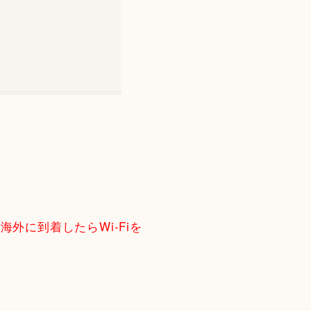
外に到着したらWi-Fiを
合