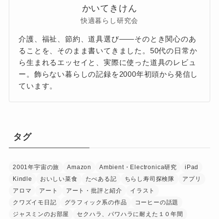
かいてきけん
快適暮らし研究会
介護、福祉、節約、道具選び——そのとき関心のあ
ることを、そのまま書いてきました。50代の日常か
ら生まれるエッセイと、実際に使った道具のレビュ
ー。飾らない暮らしの記録を2000年初頭から発信し
ています。
タグ
2001年宇宙の旅
Amazon
Ambient・Electronica研究
iPad
Kindle
おいしい菜食
たべある記
ちらし寿司探検隊
アプリ
アロマ
アート
アート・批評と紹介
イラスト
クワズイモ日記
グラフィック系の作品
コーヒーの話題
ジャスミンのお部屋
セクハラ、パワハラに耐えた１０年間