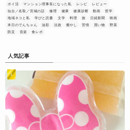
ポイ活
マンション理事長になった私
レシピ
レビュー
仙台／名取／宮城の話
修理
健康
健康診断
動画
哲学
地域ネコと私
学びと読書
文学
料理
旅
日経新聞
映画
本日のでんちゃん
油彩
法政
癒やし
苦情
買い物
野菜
防災
音楽
食レポ
人気記事