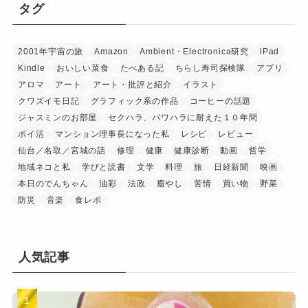
タグ
2001年宇宙の旅
Amazon
Ambient・Electronica研究
iPad
Kindle
おいしい菜食
たべある記
ちらし寿司探検隊
アプリ
アロマ
アート
アート・批評と紹介
イラスト
クワズイモ日記
グラフィック系の作品
コーヒーの話題
ジャスミンのお部屋
セクハラ、パワハラに耐えた１０年間
ポイ活
マンション理事長になった私
レシピ
レビュー
仙台／名取／宮城の話
修理
健康
健康診断
動画
哲学
地域ネコと私
学びと読書
文学
料理
旅
日経新聞
映画
本日のでんちゃん
油彩
法政
癒やし
苦情
買い物
野菜
防災
音楽
食レポ
人気記事