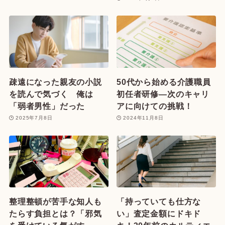
疎遠になった親友の小説
50代から始める介護職員
を読んで気づく 俺は
初任者研修—次のキャリ
「弱者男性」だった
アに向けての挑戦！
2025年7月8日
2024年11月8日
整理整頓が苦手な知人も
「持っていても仕方な
たらす負担とは？「邪気
い」査定金額にドキド