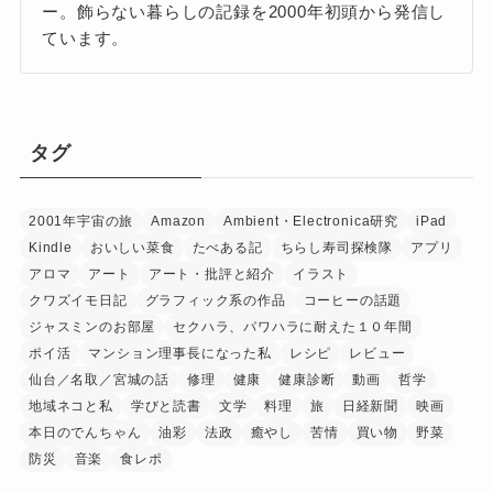
ー。飾らない暮らしの記録を2000年初頭から発信し
ています。
タグ
2001年宇宙の旅
Amazon
Ambient・Electronica研究
iPad
Kindle
おいしい菜食
たべある記
ちらし寿司探検隊
アプリ
アロマ
アート
アート・批評と紹介
イラスト
クワズイモ日記
グラフィック系の作品
コーヒーの話題
ジャスミンのお部屋
セクハラ、パワハラに耐えた１０年間
ポイ活
マンション理事長になった私
レシピ
レビュー
仙台／名取／宮城の話
修理
健康
健康診断
動画
哲学
地域ネコと私
学びと読書
文学
料理
旅
日経新聞
映画
本日のでんちゃん
油彩
法政
癒やし
苦情
買い物
野菜
防災
音楽
食レポ