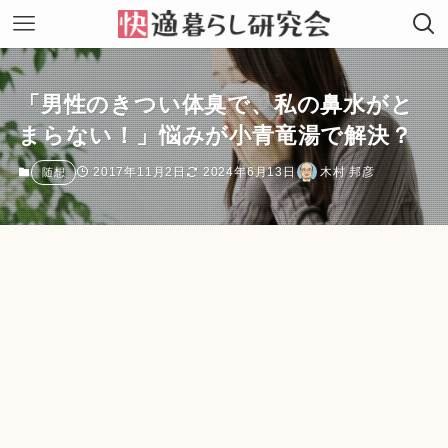
「男性のきつい体臭で、私の鼻水がと
まらない！」悩みが小青竜湯で解決？
2017年11月2日
2024年6月13日
木村 邦彦
随想