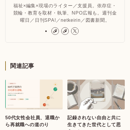
福祉×編集×現場のライター／支援員。依存症・
競輪・教育を取材・執筆、NPO広報も。週刊金
曜日／日刊SPA!／netkeirin／図書新聞。
関連記事
50代女性会社員、退職か
記録されない自由と共に
ら再就職への道のり
生きてきた世代として思