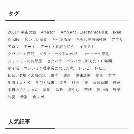
タグ
2001年宇宙の旅
Amazon
Ambient・Electronica研究
iPad
Kindle
おいしい菜食
たべある記
ちらし寿司探検隊
アプリ
アロマ
アート
アート・批評と紹介
イラスト
クワズイモ日記
グラフィック系の作品
コーヒーの話題
ジャスミンのお部屋
セクハラ、パワハラに耐えた１０年間
ポイ活
マンション理事長になった私
レシピ
レビュー
仙台／名取／宮城の話
修理
健康
健康診断
動画
哲学
地域ネコと私
学びと読書
文学
料理
旅
日経新聞
映画
本日のでんちゃん
油彩
法政
癒やし
苦情
買い物
野菜
防災
音楽
食レポ
人気記事