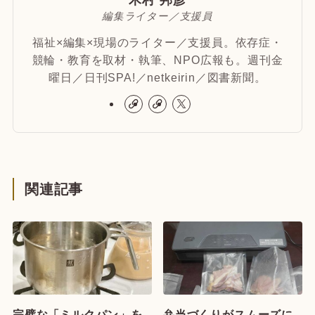
木村 邦彦
編集ライター／支援員
福祉×編集×現場のライター／支援員。依存症・
競輪・教育を取材・執筆、NPO広報も。週刊金
曜日／日刊SPA!／netkeirin／図書新聞。
関連記事
完璧な「ミルクパン」を
弁当づくりがスムーズに