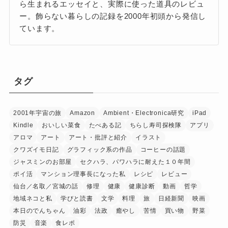
ら生まれるエッセイと、実際に使った道具のレビュ
ー。飾らない暮らしの記録を2000年初頭から発信し
ています。
タグ
2001年宇宙の旅
Amazon
Ambient・Electronica研究
iPad
Kindle
おいしい菜食
たべある記
ちらし寿司探検隊
アプリ
アロマ
アート
アート・批評と紹介
イラスト
クワズイモ日記
グラフィック系の作品
コーヒーの話題
ジャスミンのお部屋
セクハラ、パワハラに耐えた１０年間
ポイ活
マンション理事長になった私
レシピ
レビュー
仙台／名取／宮城の話
修理
健康
健康診断
動画
哲学
地域ネコと私
学びと読書
文学
料理
旅
日経新聞
映画
本日のでんちゃん
油彩
法政
癒やし
苦情
買い物
野菜
防災
音楽
食レポ