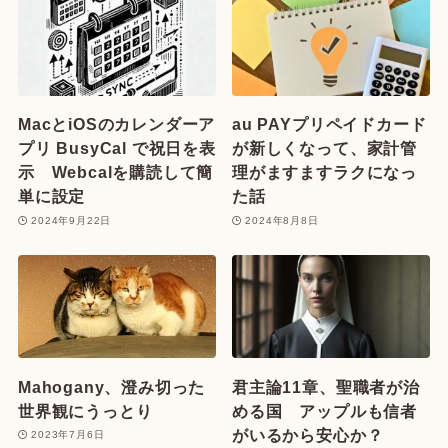
MacとiOSのカレンダーア
au PAYプリペイドカード
プリ BusyCal で祝日を表
が新しくなって、家計管
示 Webcalを購読して簡
理がますますラクになっ
単に設定
た話
2024年9月22日
2024年8月8日
Mahogany、澄み切った
君主論11章、聖職者が治
世界観にうっとり
める国 アップルも信者
がいるから安心か？
2023年7月6日