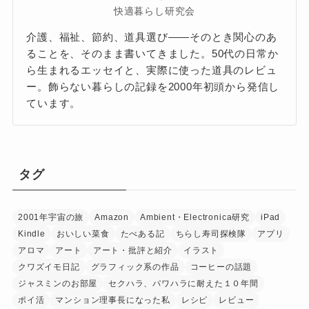
快適暮らし研究会
介護、福祉、節約、道具選び——そのとき関心のあ
ることを、そのまま書いてきました。50代の日常か
ら生まれるエッセイと、実際に使った道具のレビュ
ー。飾らない暮らしの記録を2000年初頭から発信し
ています。
タグ
2001年宇宙の旅
Amazon
Ambient・Electronica研究
iPad
Kindle
おいしい菜食
たべある記
ちらし寿司探検隊
アプリ
アロマ
アート
アート・批評と紹介
イラスト
クワズイモ日記
グラフィック系の作品
コーヒーの話題
ジャスミンのお部屋
セクハラ、パワハラに耐えた１０年間
ポイ活
マンション理事長になった私
レシピ
レビュー