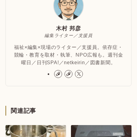
木村 邦彦
編集ライター／支援員
福祉×編集×現場のライター／支援員。依存症・
競輪・教育を取材・執筆、NPO広報も。週刊金
曜日／日刊SPA!／netkeirin／図書新聞。
関連記事