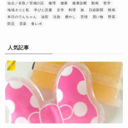
仙台／名取／宮城の話
修理
健康
健康診断
動画
哲学
地域ネコと私
学びと読書
文学
料理
旅
日経新聞
映画
本日のでんちゃん
油彩
法政
癒やし
苦情
買い物
野菜
防災
音楽
食レポ
人気記事