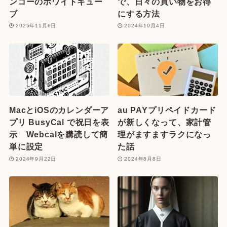
ンコーのホワイトキュー
で、日々の買い物をお得
ブ
にする方法
2025年11月6日
2024年10月4日
MacとiOSのカレンダーア
au PAYプリペイドカード
プリ BusyCal で祝日を表
が新しくなって、家計管
示 Webcalを購読して簡
理がますますラクになっ
単に設定
た話
2024年9月22日
2024年8月8日