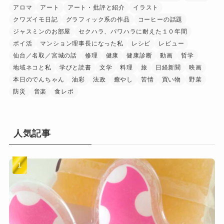
アロマ
アート
アート・批評と紹介
イラスト
クワズイモ日記
グラフィック系の作品
コーヒーの話題
ジャスミンのお部屋
セクハラ、パワハラに耐えた１０年間
ポイ活
マンション理事長になった私
レシピ
レビュー
仙台／名取／宮城の話
修理
健康
健康診断
動画
哲学
地域ネコと私
学びと読書
文学
料理
旅
日経新聞
映画
本日のでんちゃん
油彩
法政
癒やし
苦情
買い物
野菜
防災
音楽
食レポ
人気記事