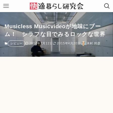
Musicless Musicvideoが地味にブー
ム！ シラフな目でみるロックな世界
2014年2月12日
2015年4月20日
木村 邦彦
レビュー