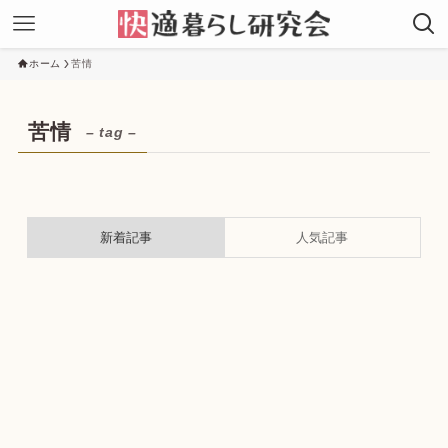
ホーム
苦情
苦情
– tag –
新着記事
人気記事