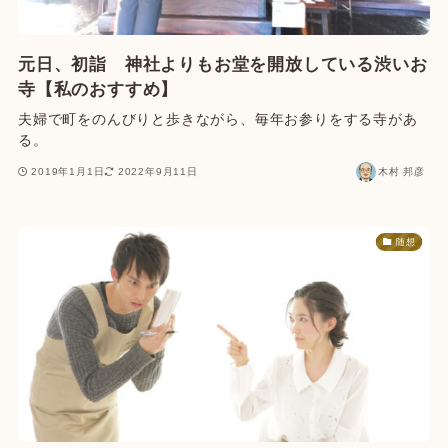
元日、初詣 神社よりもお堂を開放している渋いお
寺【私のおすすめ】
夫婦で町をのんびりと歩きながら、毎年お参りをする寺があ
る。
2019年1月1日
2022年9月11日
木村 邦彦
随想