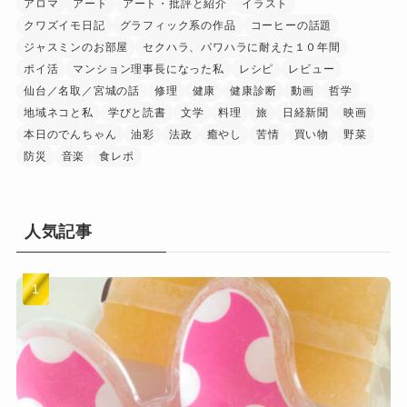
アロマ
アート
アート・批評と紹介
イラスト
クワズイモ日記
グラフィック系の作品
コーヒーの話題
ジャスミンのお部屋
セクハラ、パワハラに耐えた１０年間
ポイ活
マンション理事長になった私
レシピ
レビュー
仙台／名取／宮城の話
修理
健康
健康診断
動画
哲学
地域ネコと私
学びと読書
文学
料理
旅
日経新聞
映画
本日のでんちゃん
油彩
法政
癒やし
苦情
買い物
野菜
防災
音楽
食レポ
人気記事