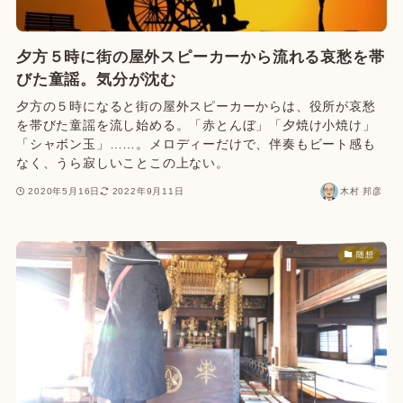
夕方５時に街の屋外スピーカーから流れる哀愁を帯
びた童謡。気分が沈む
夕方の５時になると街の屋外スピーカーからは、役所が哀愁
を帯びた童謡を流し始める。「赤とんぼ」「夕焼け小焼け」
「シャボン玉」……。メロディーだけで、伴奏もビート感も
なく、うら寂しいことこの上ない。
2020年5月16日
2022年9月11日
木村 邦彦
随想