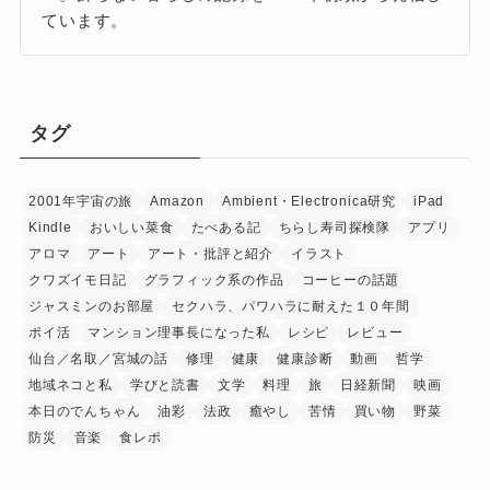
ています。
タグ
2001年宇宙の旅
Amazon
Ambient・Electronica研究
iPad
Kindle
おいしい菜食
たべある記
ちらし寿司探検隊
アプリ
アロマ
アート
アート・批評と紹介
イラスト
クワズイモ日記
グラフィック系の作品
コーヒーの話題
ジャスミンのお部屋
セクハラ、パワハラに耐えた１０年間
ポイ活
マンション理事長になった私
レシピ
レビュー
仙台／名取／宮城の話
修理
健康
健康診断
動画
哲学
地域ネコと私
学びと読書
文学
料理
旅
日経新聞
映画
本日のでんちゃん
油彩
法政
癒やし
苦情
買い物
野菜
防災
音楽
食レポ