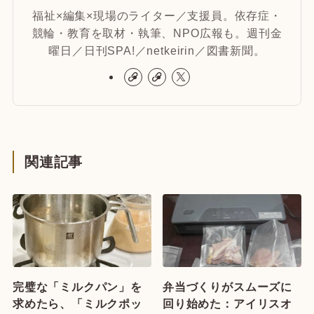
福祉×編集×現場のライター／支援員。依存症・
競輪・教育を取材・執筆、NPO広報も。週刊金
曜日／日刊SPA!／netkeirin／図書新聞。
関連記事
完璧な「ミルクパン」を
弁当づくりがスムーズに
求めたら、「ミルクポッ
回り始めた：アイリスオ