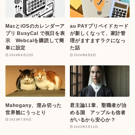
MacとiOSのカレンダーア
au PAYプリペイドカード
プリ BusyCal で祝日を表
が新しくなって、家計管
示 Webcalを購読して簡
理がますますラクになっ
単に設定
た話
2024年9月22日
2024年8月8日
Mahogany、澄み切った
君主論11章、聖職者が治
世界観にうっとり
める国 アップルも信者
がいるから安心か？
2023年7月6日
2023年3月12日