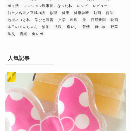
ポイ活
マンション理事長になった私
レシピ
レビュー
仙台／名取／宮城の話
修理
健康
健康診断
動画
哲学
地域ネコと私
学びと読書
文学
料理
旅
日経新聞
映画
本日のでんちゃん
油彩
法政
癒やし
苦情
買い物
野菜
防災
音楽
食レポ
人気記事