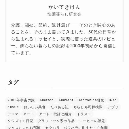
かいてきけん
快適暮らし研究会
介護、福祉、節約、道具選び——そのとき関心のあ
ることを、そのまま書いてきました。50代の日常か
ら生まれるエッセイと、実際に使った道具のレビュ
ー。飾らない暮らしの記録を2000年初頭から発信し
ています。
タグ
2001年宇宙の旅
Amazon
Ambient・Electronica研究
iPad
Kindle
おいしい菜食
たべある記
ちらし寿司探検隊
アプリ
アロマ
アート
アート・批評と紹介
イラスト
クワズイモ日記
グラフィック系の作品
コーヒーの話題
ジャスミンのお部屋
セクハラ、パワハラに耐えた１０年間