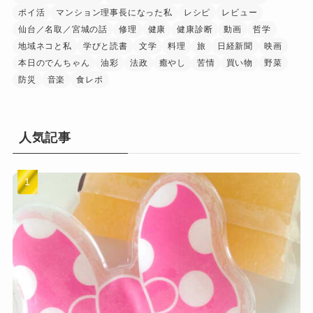
ポイ活
マンション理事長になった私
レシピ
レビュー
仙台／名取／宮城の話
修理
健康
健康診断
動画
哲学
地域ネコと私
学びと読書
文学
料理
旅
日経新聞
映画
本日のでんちゃん
油彩
法政
癒やし
苦情
買い物
野菜
防災
音楽
食レポ
人気記事