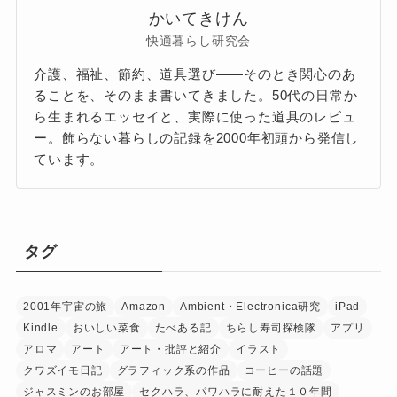
かいてきけん
快適暮らし研究会
介護、福祉、節約、道具選び——そのとき関心のあ
ることを、そのまま書いてきました。50代の日常か
ら生まれるエッセイと、実際に使った道具のレビュ
ー。飾らない暮らしの記録を2000年初頭から発信し
ています。
タグ
2001年宇宙の旅
Amazon
Ambient・Electronica研究
iPad
Kindle
おいしい菜食
たべある記
ちらし寿司探検隊
アプリ
アロマ
アート
アート・批評と紹介
イラスト
クワズイモ日記
グラフィック系の作品
コーヒーの話題
ジャスミンのお部屋
セクハラ、パワハラに耐えた１０年間