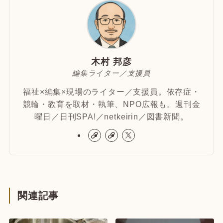
木村 邦彦
編集ライター／支援員
福祉×編集×現場のライター／支援員。依存症・
競輪・教育を取材・執筆、NPO広報も。週刊金
曜日／日刊SPA!／netkeirin／図書新聞。
関連記事