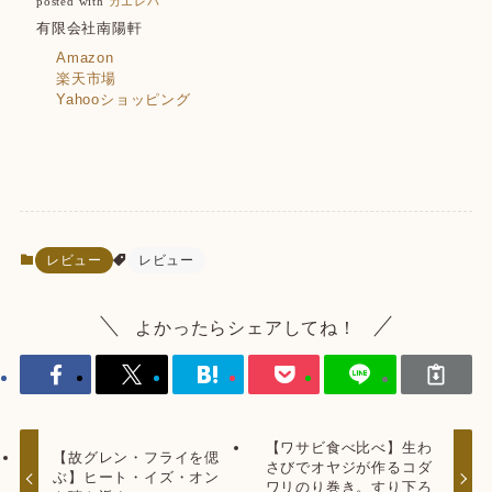
posted with
カエレバ
有限会社南陽軒
Amazon
楽天市場
Yahooショッピング
レビュー
レビュー
よかったらシェアしてね！
【ワサビ食べ比べ】生わ
【故グレン・フライを偲
さびでオヤジが作るコダ
ぶ】ヒート・イズ・オン
ワリのり巻き。すり下ろ