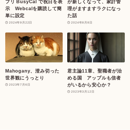
プリ BusyCal で祝日を表
が新しくなって、家計管
示 Webcalを購読して簡
理がますますラクになっ
単に設定
た話
2024年9月22日
2024年8月8日
Mahogany、澄み切った
君主論11章、聖職者が治
世界観にうっとり
める国 アップルも信者
がいるから安心か？
2023年7月6日
2023年3月12日