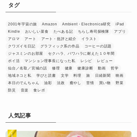
タグ
2001年宇宙の旅
Amazon
Ambient・Electronica研究
iPad
Kindle
おいしい菜食
たべある記
ちらし寿司探検隊
アプリ
アロマ
アート
アート・批評と紹介
イラスト
クワズイモ日記
グラフィック系の作品
コーヒーの話題
ジャスミンのお部屋
セクハラ、パワハラに耐えた１０年間
ポイ活
マンション理事長になった私
レシピ
レビュー
仙台／名取／宮城の話
修理
健康
健康診断
動画
哲学
地域ネコと私
学びと読書
文学
料理
旅
日経新聞
映画
本日のでんちゃん
油彩
法政
癒やし
苦情
買い物
野菜
防災
音楽
食レポ
人気記事