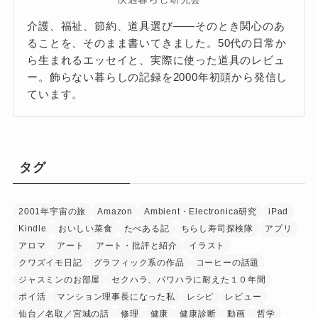
介護、福祉、節約、道具選び——そのとき関心のあ
ることを、そのまま書いてきました。50代の日常か
ら生まれるエッセイと、実際に使った道具のレビュ
ー。飾らない暮らしの記録を2000年初頭から発信し
ています。
タグ
2001年宇宙の旅
Amazon
Ambient・Electronica研究
iPad
Kindle
おいしい菜食
たべある記
ちらし寿司探検隊
アプリ
アロマ
アート
アート・批評と紹介
イラスト
クワズイモ日記
グラフィック系の作品
コーヒーの話題
ジャスミンのお部屋
セクハラ、パワハラに耐えた１０年間
ポイ活
マンション理事長になった私
レシピ
レビュー
仙台／名取／宮城の話
修理
健康
健康診断
動画
哲学