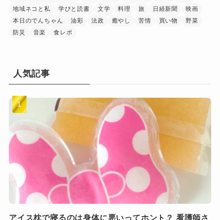
地域ネコと私
学びと読書
文学
料理
旅
日経新聞
映画
本日のでんちゃん
油彩
法政
癒やし
苦情
買い物
野菜
防災
音楽
食レポ
人気記事
アイス枕で寝るのは身体に悪いってホント？ 看護師さ