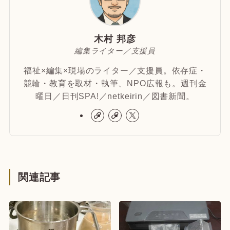
木村 邦彦
編集ライター／支援員
福祉×編集×現場のライター／支援員。依存症・
競輪・教育を取材・執筆、NPO広報も。週刊金
曜日／日刊SPA!／netkeirin／図書新聞。
関連記事