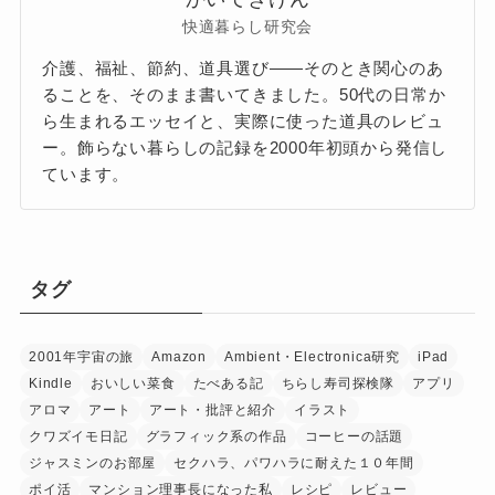
快適暮らし研究会
介護、福祉、節約、道具選び——そのとき関心のあ
ることを、そのまま書いてきました。50代の日常か
ら生まれるエッセイと、実際に使った道具のレビュ
ー。飾らない暮らしの記録を2000年初頭から発信し
ています。
タグ
2001年宇宙の旅
Amazon
Ambient・Electronica研究
iPad
Kindle
おいしい菜食
たべある記
ちらし寿司探検隊
アプリ
アロマ
アート
アート・批評と紹介
イラスト
クワズイモ日記
グラフィック系の作品
コーヒーの話題
ジャスミンのお部屋
セクハラ、パワハラに耐えた１０年間
ポイ活
マンション理事長になった私
レシピ
レビュー