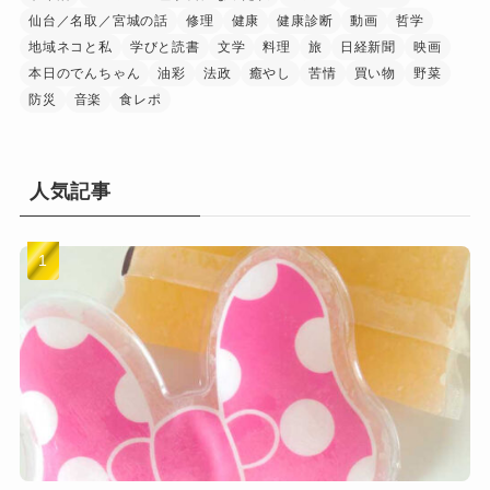
仙台／名取／宮城の話
修理
健康
健康診断
動画
哲学
地域ネコと私
学びと読書
文学
料理
旅
日経新聞
映画
本日のでんちゃん
油彩
法政
癒やし
苦情
買い物
野菜
防災
音楽
食レポ
人気記事