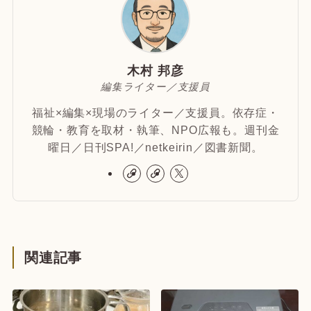
木村 邦彦
編集ライター／支援員
福祉×編集×現場のライター／支援員。依存症・
競輪・教育を取材・執筆、NPO広報も。週刊金
曜日／日刊SPA!／netkeirin／図書新聞。
関連記事