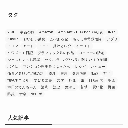
タグ
2001年宇宙の旅
Amazon
Ambient・Electronica研究
iPad
Kindle
おいしい菜食
たべある記
ちらし寿司探検隊
アプリ
アロマ
アート
アート・批評と紹介
イラスト
クワズイモ日記
グラフィック系の作品
コーヒーの話題
ジャスミンのお部屋
セクハラ、パワハラに耐えた１０年間
ポイ活
マンション理事長になった私
レシピ
レビュー
仙台／名取／宮城の話
修理
健康
健康診断
動画
哲学
地域ネコと私
学びと読書
文学
料理
旅
日経新聞
映画
本日のでんちゃん
油彩
法政
癒やし
苦情
買い物
野菜
防災
音楽
食レポ
人気記事