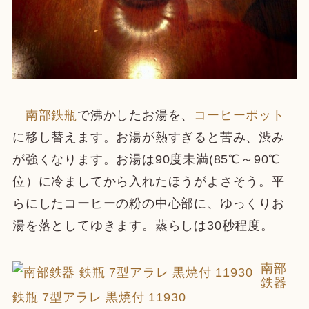
南部鉄瓶
で沸かしたお湯を、
コーヒーポット
に移し替えます。お湯が熱すぎると苦み、渋み
が強くなります。お湯は90度未満(85℃～90℃
位）に冷ましてから入れたほうがよさそう。平
らにしたコーヒーの粉の中心部に、ゆっくりお
湯を落としてゆきます。蒸らしは30秒程度。
南部
鉄器
鉄瓶 7型アラレ 黒焼付 11930