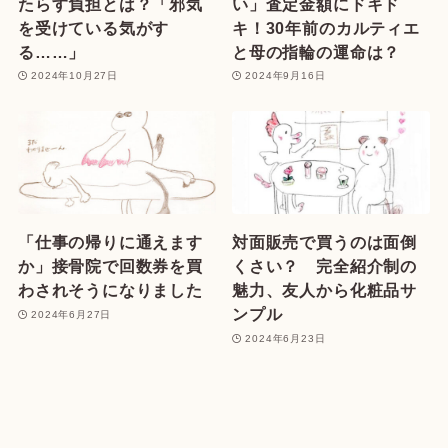
たらす負担とは？「邪気
い」査定金額にドキド
を受けている気がす
キ！30年前のカルティエ
る……」
と母の指輪の運命は？
2024年10月27日
2024年9月16日
「仕事の帰りに通えます
対面販売で買うのは面倒
か」接骨院で回数券を買
くさい？ 完全紹介制の
わされそうになりました
魅力、友人から化粧品サ
ンプル
2024年6月27日
2024年6月23日