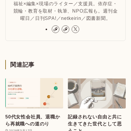
福祉×編集×現場のライター／支援員。依存症・
競輪・教育を取材・執筆、NPO広報も。週刊金
曜日／日刊SPA!／netkeirin／図書新聞。
関連記事
50代女性会社員、退職か
記録されない自由と共に
ら再就職への道のり
生きてきた世代として思
うこと
2026年5月17日