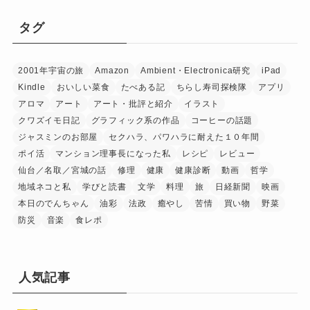
タグ
2001年宇宙の旅
Amazon
Ambient・Electronica研究
iPad
Kindle
おいしい菜食
たべある記
ちらし寿司探検隊
アプリ
アロマ
アート
アート・批評と紹介
イラスト
クワズイモ日記
グラフィック系の作品
コーヒーの話題
ジャスミンのお部屋
セクハラ、パワハラに耐えた１０年間
ポイ活
マンション理事長になった私
レシピ
レビュー
仙台／名取／宮城の話
修理
健康
健康診断
動画
哲学
地域ネコと私
学びと読書
文学
料理
旅
日経新聞
映画
本日のでんちゃん
油彩
法政
癒やし
苦情
買い物
野菜
防災
音楽
食レポ
人気記事