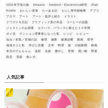
2001年宇宙の旅
Amazon
Ambient・Electronica研究
iPad
Kindle
おいしい菜食
たべある記
ちらし寿司探検隊
アプリ
アロマ
アート
アート・批評と紹介
イラスト
クワズイモ日記
グラフィック系の作品
コーヒーの話題
ジャスミンのお部屋
セクハラ、パワハラに耐えた１０年間
ポイ活
マンション理事長になった私
レシピ
レビュー
仙台／名取／宮城の話
修理
健康
健康診断
動画
哲学
地域ネコと私
学びと読書
文学
料理
旅
日経新聞
映画
本日のでんちゃん
油彩
法政
癒やし
苦情
買い物
野菜
防災
音楽
食レポ
人気記事