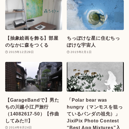
【抽象絵画を飾る】部屋
ちっぽけな星に住むちっ
のなかに森をつくる
ぽけな宇宙人
2015年12月29日
2015年2月1日
【GarageBandで】男た
「Polar bear was
ちの川越小江戸旅行
hungry（マンモスを狙っ
（14082617-50）【作曲
ているパンダの祖先）」
してみた!!】
JixiPix Photo Contest
“Best App Mixtures”入
2014年8月24日