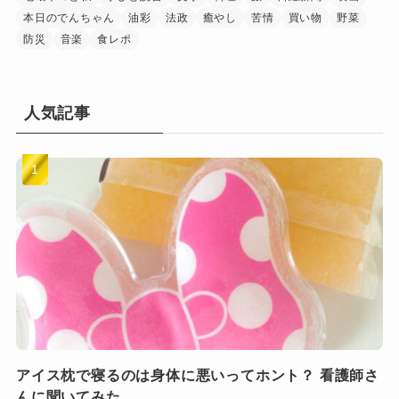
本日のでんちゃん
油彩
法政
癒やし
苦情
買い物
野菜
防災
音楽
食レポ
人気記事
アイス枕で寝るのは身体に悪いってホント？ 看護師さ
んに聞いてみた