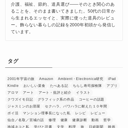
介護、福祉、節約、道具選び——そのとき関心のあ
ることを、そのまま書いてきました。50代の日常か
ら生まれるエッセイと、実際に使った道具のレビュ
ー。飾らない暮らしの記録を2000年初頭から発信し
ています。
タグ
2001年宇宙の旅
Amazon
Ambient・Electronica研究
iPad
Kindle
おいしい菜食
たべある記
ちらし寿司探検隊
アプリ
アロマ
アート
アート・批評と紹介
イラスト
クワズイモ日記
グラフィック系の作品
コーヒーの話題
ジャスミンのお部屋
セクハラ、パワハラに耐えた１０年間
ポイ活
マンション理事長になった私
レシピ
レビュー
仙台／名取／宮城の話
修理
健康
健康診断
動画
哲学
地域ネコと私
学びと読書
文学
料理
旅
日経新聞
映画