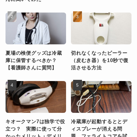
夏場の検便グッズは冷蔵
切れなくなったピーラー
庫に保管するべきか？
（皮むき器）を10秒で復
【看護師さんに質問】
活させる方法
キオークマン7は独学で役
冷蔵庫が起動するととデ
立つ？ 実際に使って分
ィスプレーが消える問
かったメリット・デメリ
題、フェライトコアを試