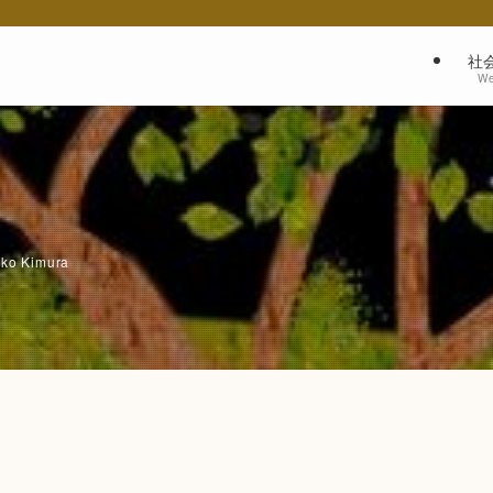
社
We
iko Kimura