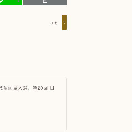
コカ
代童画展入選。第20回 日