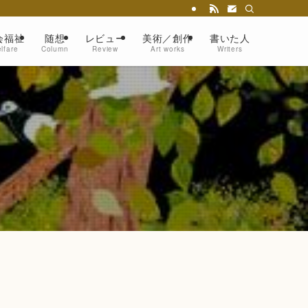
会福祉
随想
レビュー
美術／創作
書いた人
lfare
Column
Review
Art works
Writers