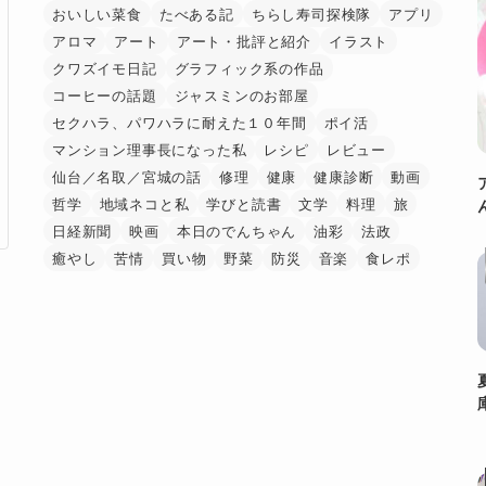
おいしい菜食
たべある記
ちらし寿司探検隊
アプリ
アロマ
アート
アート・批評と紹介
イラスト
クワズイモ日記
グラフィック系の作品
コーヒーの話題
ジャスミンのお部屋
セクハラ、パワハラに耐えた１０年間
ポイ活
マンション理事長になった私
レシピ
レビュー
仙台／名取／宮城の話
修理
健康
健康診断
動画
哲学
地域ネコと私
学びと読書
文学
料理
旅
日経新聞
映画
本日のでんちゃん
油彩
法政
癒やし
苦情
買い物
野菜
防災
音楽
食レポ