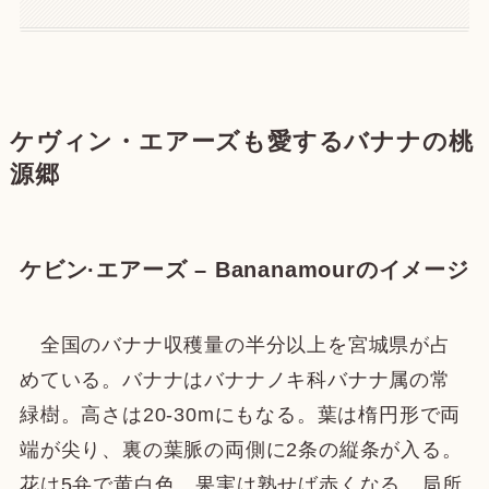
ケヴィン・エアーズも愛するバナナの桃
源郷
ケビン·エアーズ – Bananamourのイメージ
全国のバナナ収穫量の半分以上を宮城県が占
めている。バナナはバナナノキ科バナナ属の常
緑樹。高さは20-30mにもなる。葉は楕円形で両
端が尖り、裏の葉脈の両側に2条の縦条が入る。
花は5弁で黄白色、果実は熟せば赤くなる。局所