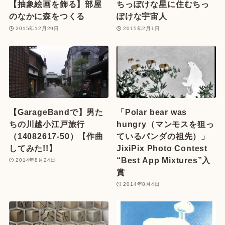
【抽象絵画を飾る】部屋
ちっぽけな星に住むちっ
のなかに森をつくる
ぽけな宇宙人
2015年12月29日
2015年2月1日
【GarageBandで】男た
「Polar bear was
ちの川越小江戸旅行
hungry（マンモスを狙っ
（14082617-50）【作曲
ているパンダの祖先）」
してみた!!】
JixiPix Photo Contest
“Best App Mixtures”入
2014年8月24日
賞
2014年8月4日