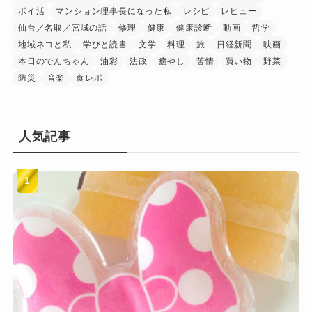
ポイ活
マンション理事長になった私
レシピ
レビュー
仙台／名取／宮城の話
修理
健康
健康診断
動画
哲学
地域ネコと私
学びと読書
文学
料理
旅
日経新聞
映画
本日のでんちゃん
油彩
法政
癒やし
苦情
買い物
野菜
防災
音楽
食レポ
人気記事