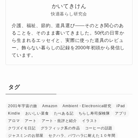
かいてきけん
快適暮らし研究会
介護、福祉、節約、道具選び——そのとき関心のあ
ることを、そのまま書いてきました。50代の日常か
ら生まれるエッセイと、実際に使った道具のレビュ
ー。飾らない暮らしの記録を2000年初頭から発信し
ています。
タグ
2001年宇宙の旅
Amazon
Ambient・Electronica研究
iPad
Kindle
おいしい菜食
たべある記
ちらし寿司探検隊
アプリ
アロマ
アート
アート・批評と紹介
イラスト
クワズイモ日記
グラフィック系の作品
コーヒーの話題
ジャスミンのお部屋
セクハラ、パワハラに耐えた１０年間