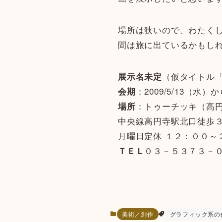
場所は狭いので、わたく
間は旅に出ているかもし
（仮タイトル
展示名未定
：2009/5/13（水）から
会期
：トゥーチッキ（高
場所
中央線高円寺駅北口徒歩
月曜日定休 １２：００～
０３－５３７３－
ＴＥＬ
美術／創作
グラフィック系の