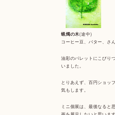
(途中)
蝋燭の木
コーヒー豆、バター、さ
油彩のパレットにこびり
いました。
とりあえず、百円ショッ
気もします。
ミニ個展は、最後なると
画を展示したいと思いま