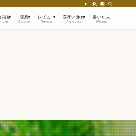
会福祉
随想
レビュー
美術／創作
書いた人
lfare
Column
Review
Art works
Writers