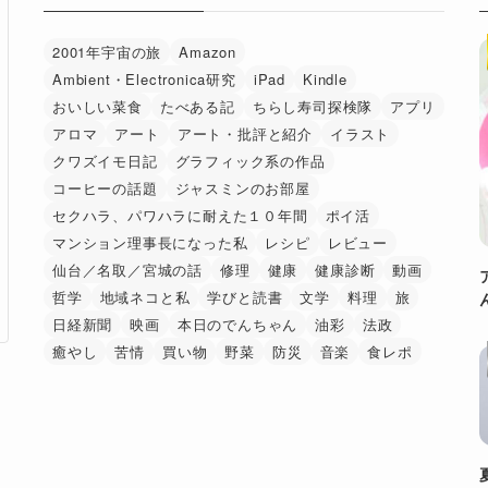
2001年宇宙の旅
Amazon
Ambient・Electronica研究
iPad
Kindle
おいしい菜食
たべある記
ちらし寿司探検隊
アプリ
アロマ
アート
アート・批評と紹介
イラスト
クワズイモ日記
グラフィック系の作品
コーヒーの話題
ジャスミンのお部屋
セクハラ、パワハラに耐えた１０年間
ポイ活
マンション理事長になった私
レシピ
レビュー
仙台／名取／宮城の話
修理
健康
健康診断
動画
哲学
地域ネコと私
学びと読書
文学
料理
旅
日経新聞
映画
本日のでんちゃん
油彩
法政
癒やし
苦情
買い物
野菜
防災
音楽
食レポ