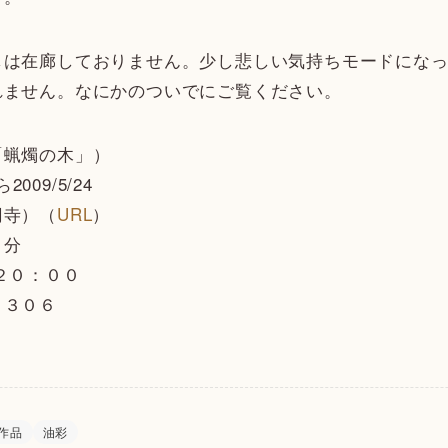
しは在廊しておりません。少し悲しい気持ちモードにな
れません。なにかのついでにご覧ください。
「蝋燭の木」）
2009/5/24
円寺）（
URL
）
３分
２０：００
０３０６
作品
油彩