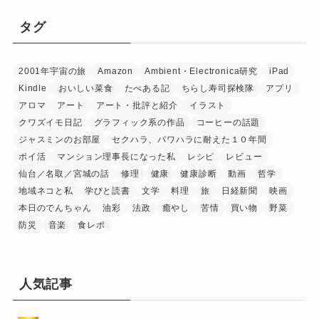
タグ
2001年宇宙の旅
Amazon
Ambient・Electronica研究
iPad
Kindle
おいしい菜食
たべある記
ちらし寿司探検隊
アプリ
アロマ
アート
アート・批評と紹介
イラスト
クワズイモ日記
グラフィック系の作品
コーヒーの話題
ジャスミンのお部屋
セクハラ、パワハラに耐えた１０年間
ポイ活
マンション理事長になった私
レシピ
レビュー
仙台／名取／宮城の話
修理
健康
健康診断
動画
哲学
地域ネコと私
学びと読書
文学
料理
旅
日経新聞
映画
本日のでんちゃん
油彩
法政
癒やし
苦情
買い物
野菜
防災
音楽
食レポ
人気記事