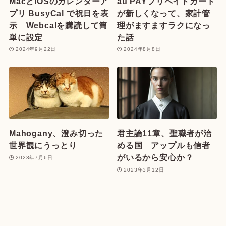
MacとiOSのカレンダーア
au PAYプリペイドカード
プリ BusyCal で祝日を表
が新しくなって、家計管
示 Webcalを購読して簡
理がますますラクになっ
単に設定
た話
2024年9月22日
2024年8月8日
Mahogany、澄み切った
君主論11章、聖職者が治
世界観にうっとり
める国 アップルも信者
がいるから安心か？
2023年7月6日
2023年3月12日